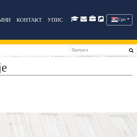
МНИ
КОНТАКТ
УПИС
Срп
је