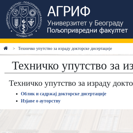
Техничко упутство за израду докторске дисертације
Техничко упутство за и
Техничко упутство за израду докто
Облик и садржај докторске дисертације
Изјаве о ауторству