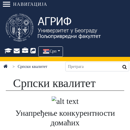
НАВИГАЦИЈА
Срп
Српски квалитет
Српски квалитет
Унапређење конкурентности
домаћих