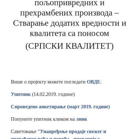
пољопривредних и
прехрамбених производа –
Стварање додатих вредности и
квалитета са поносом
(СРПСКИ КВАЛИТЕТ)
Више о пројекту можете погледати
ОВДЕ
.
Упитник
(14.02.2019. године)
Спроведено анкетирање (март 2019. године)
Попуните упитник кликом на
линк
Саветовање
''Унапређење продаје свежег и
прерађеног воћа и поврћа - иновације у