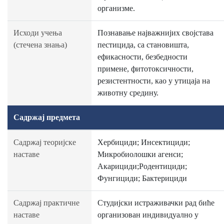
организме.
Исходи учења
Познавање најважнијих својстава
(стечена знања)
пестицида, са становишта,
ефикасности, безбедности
примене, фитотоксичности,
резистентности, као у утицаја на
животну средину.
Садржај предмета
Садржај теоријске
Хербициди; Инсектициди;
наставе
Микробиолошки агенси;
Акарициди;Родентициди;
Фунгициди; Бактерициди
Садржај практичне
Студијски истраживачки рад биће
наставе
организован индивидуално у