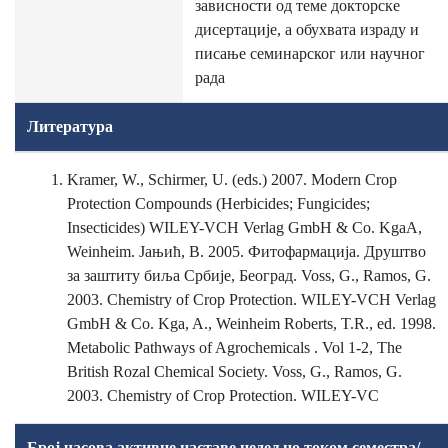
зависности од теме докторске
дисертације, а обухвата израду и
писање семинарског или научног
рада
Литература
Kramer, W., Schirmer, U. (eds.) 2007. Modern Crop
Protection Compounds (Herbicides; Fungicides;
Insecticides) WILEY-VCH Verlag GmbH & Co. KgaA,
Weinheim. Jaњић, В. 2005. Фитофармација. Друштво
за заштиту биља Србије, Београд. Voss, G., Ramos, G.
2003. Chemistry of Crop Protection. WILEY-VCH Verlag
GmbH & Co. Kga, A., Weinheim Roberts, T.R., ed. 1998.
Metabolic Pathways of Agrochemicals . Vol 1-2, The
British Rozal Chemical Society. Voss, G., Ramos, G.
2003. Chemistry of Crop Protection. WILEY-VC
Број часова активне наставе недељно током семестра/