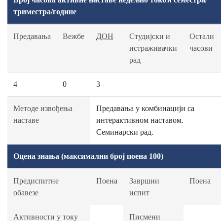
триместра/године
Предавања
Вежбе
ДОН
Студијски и
Остали
истраживачки
часови
рад
4
0
3
Методе извођења
Предавања у комбинацији са
наставе
интерактивном наставом.
Семинарски рад.
Оцена знања (максимални број поена 100)
Предиспитне
Поена
Завршни
Поена
обавезе
испит
Активности у току
Писмени