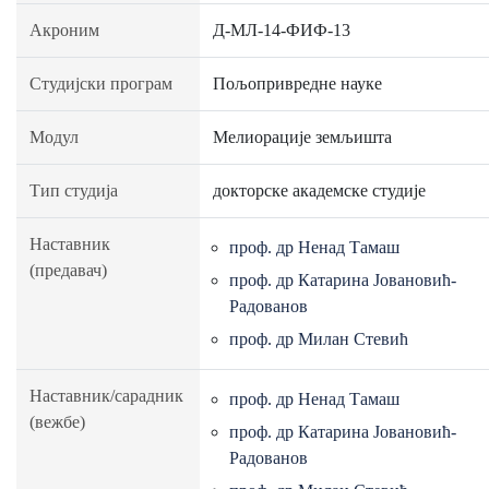
Акроним
Д-МЛ-14-ФИФ-13
Студијски програм
Пољопривредне науке
Модул
Мелиорације земљишта
Тип студија
докторске академске студије
Наставник
проф. др Ненад Тамаш
(предавач)
проф. др Катарина Јовановић-
Радованов
проф. др Милан Стевић
Наставник/сарадник
проф. др Ненад Тамаш
(вежбе)
проф. др Катарина Јовановић-
Радованов