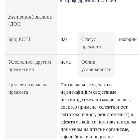
проф. др Милан Стевић
Наставник/сарадник
(ДОН)
Број ЕСПБ
8.0
Статус
изборни
предмета
Условљност другим
нема
Облик
предметима
условљености
Циљеви изучавања
Упознавање студената са
предмета
најзначајнијим својствима
пестицида (механизам деловања,
спектар примене, селективност,
фитотоксичност, резистентност) и
ефектима који се постижу њиховом
применом на штетне организме,
гајене биљке и нециљне