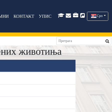
МНИ
КОНТАКТ
УПИС
Срп
јених животиња