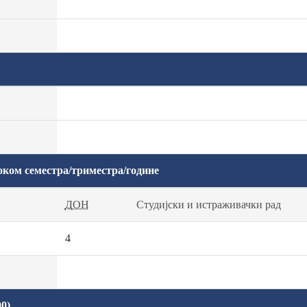
оком семестра/триместра/године
ДОН
Студијски и истраживачки рад
4
0)