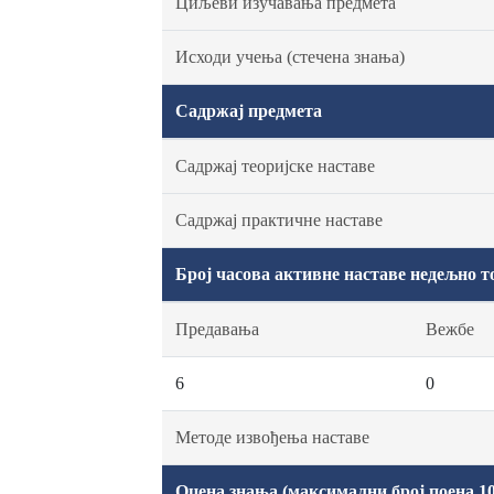
Циљеви изучавања предмета
Исходи учења (стечена знања)
Садржај предмета
Садржај теоријске наставе
Садржај практичне наставе
Број часова активне наставе недељно т
Предавања
Вежбе
6
0
Методе извођења наставе
Оцена знања (максимални број поена 10