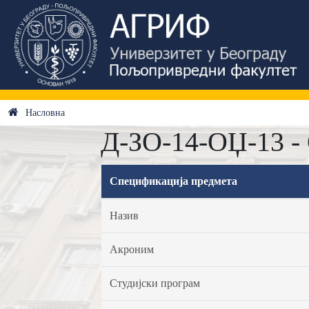
Насловна
Д-ЗО-14-ОЏ-13 - 
Спецификација предмета
Назив
Акроним
Студијски програм