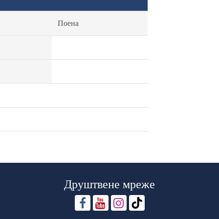
Поена
Друштвене мреже