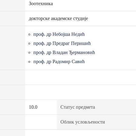
Зоотехника
докторске академске студије
проф. др Небојша Недић
проф. др Предраг Перишић
проф. др Владан Ђермановић
проф. др Радомир Савић
10.0
Статус предмета
Облик условљености