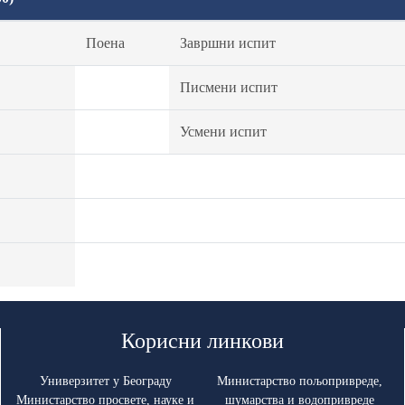
Поена
Завршни испит
Писмени испит
Усмени испит
Корисни линкови
Универзитет у Београду
Министарство пољопривреде,
Министарство просвете, науке и
шумарства и водопривреде