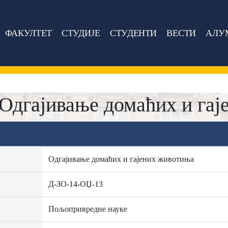
ФАКУЛТЕТ
СТУДИЈЕ
СТУДЕНТИ
ВЕСТИ
АЛУ
Одгајивање домаћих и га
Одгајивање домаћих и гајених животиња
Д-ЗО-14-ОЏ-13
Пољопривредне науке