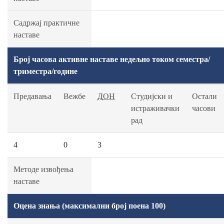
Садржај практичне
наставе
Број часова активне наставе недељно током семестра/
триместра/године
Предавања
Вежбе
ДОН
Студијски и
Остали
истраживачки
часови
рад
4
0
3
Методе извођења
наставе
Оцена знања (максимални број поена 100)