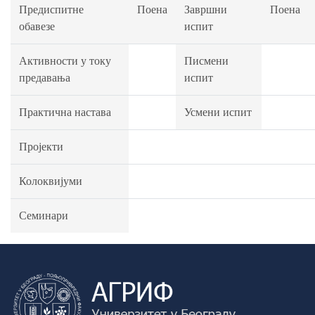
Предиспитне
Поена
Завршни
Поена
обавезе
испит
Активности у току
Писмени
предавања
испит
Практична настава
Усмени испит
Пројекти
Колоквијуми
Семинари