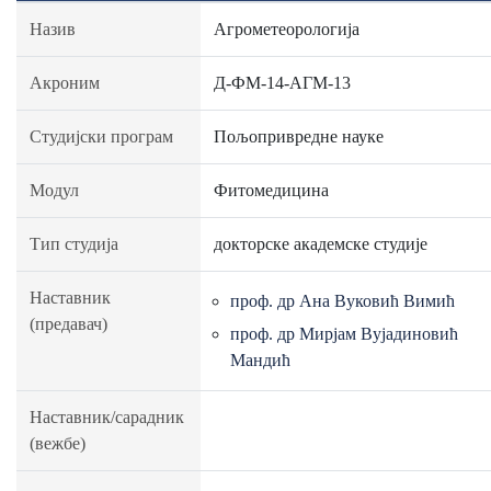
Назив
Агрометеорологија
Акроним
Д-ФМ-14-АГМ-13
Студијски програм
Пољопривредне науке
Модул
Фитомедицина
Тип студија
докторске академске студије
Наставник
проф. др Ана Вуковић Вимић
(предавач)
проф. др Мирјам Вујадиновић
Мандић
Наставник/сарадник
(вежбе)