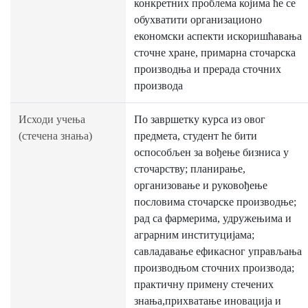
конкретних проблема којима ће се
обухватити организационо
економски аспекти искоришћавања
сточне хране, примарна сточарска
производња и прерада сточних
производа
Исходи учења
По завршетку курса из овог
(стечена знања)
предмета, студент ће бити
оспособљен за вођење бизниса у
сточарству; планирање,
организовање и руковођење
пословима сточарске производње;
рад са фармерима, удружењима и
аграрним институцијама;
савладавање ефикасног управљања
производњом сточних производа;
практичну примену стечених
знања,прихватањe иновација и