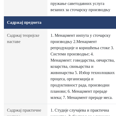
пружање саветодавних услуга
везаних за сточарску производњу
Садржај предмета
Садржај теоријске
1. Менаџмент инпута у сточарску
наставе
производњу 2.Менаџмент
репродукције и коришћења стоке 3.
Системи производње; 4.
Менаџмент: говедарства, овчарства,
козарства, свињарства и
живинарства 5. Избор технолошких
процеса, организација и
продуктивност рада, производни
планови; 6. Менаџмент прераде
млека; 7. Менаџмент прераде меса.
Садржај практичне
1. Студије случајева и практична