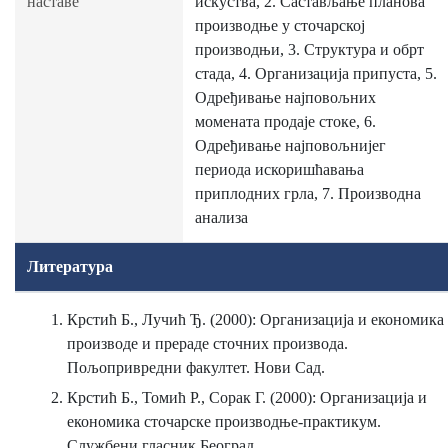
наставе
искуства, 2. Састављање планова
производње у сточарској
производњи, 3. Структура и обрт
стада, 4. Организација припуста, 5.
Одређивање најповољних
момената продаје стоке, 6.
Одређивање најповољнијег
периода искоришћавања
приплодних грла, 7. Производна
анализа
Литература
Крстић Б., Лучић Ђ. (2000): Организација и економика
производе и прераде сточних производа.
Пољопривредни факултет. Нови Сад.
Крстић Б., Томић Р., Сорак Г. (2000): Организација и
економика сточарске производње-практикум.
Службени гласник Београд