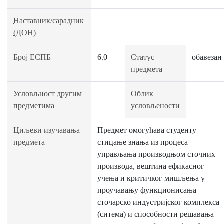
Наставник/сарадник
(ДОН)
Број ЕСПБ
6.0
Статус
обавезан
предмета
Условљност другим
Облик
предметима
условљености
Циљеви изучавања
Предмет омогућава студенту
предмета
стицање знања из процеса
управљања производњом сточних
производа, вештина ефикасног
учења и критичког мишљења у
проучавању функционисања
сточарско индустријског комплекса
(ситема) и способности решавања