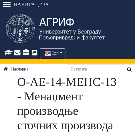
НАВИГАЦИЈА
Срп
Насловна
О-АЕ-14-МЕНС-13
- Менаџмент
производње
сточних производа