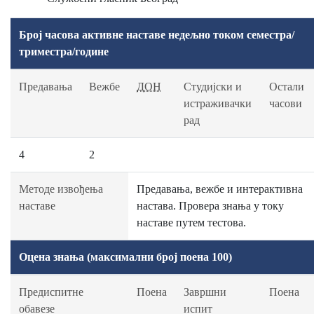
Број часова активне наставе недељно током семестра/
триместра/године
Предавања
Вежбе
ДОН
Студијски и
Остали
истраживачки
часови
рад
4
2
Методе извођења
Предавања, вежбе и интерактивна
наставе
настава. Провера знања у току
наставе путем тестова.
Оцена знања (максимални број поена 100)
Предиспитне
Поена
Завршни
Поена
обавезе
испит