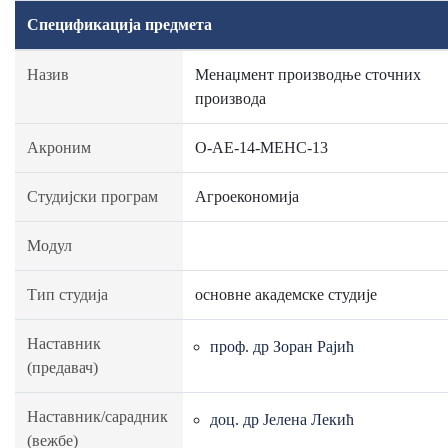
Спецификација предмета
Назив
Менаџмент производње сточних
производа
Акроним
О-АЕ-14-МЕНС-13
Студијски програм
Агроекономија
Модул
Тип студија
основне академске студије
Наставник
проф. др Зоран Рајић
(предавач)
Наставник/сарадник
доц. др Јелена Лекић
(вежбе)