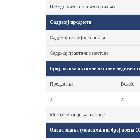
Исходи учења (стечена знања)
Садржај предмета
Садржај теоријске наставе
Садржај практичне наставе
Број часова активне наставе недељно т
Предавања
Вежбе
2
2
Методе извођења наставе
Оцена знања (максимални број поена 10