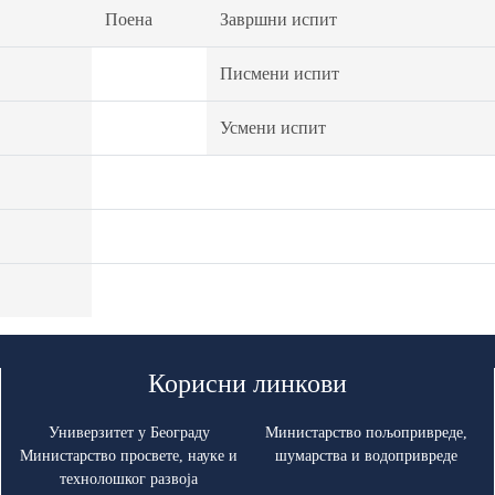
Поена
Завршни испит
Писмени испит
Усмени испит
Корисни линкови
Универзитет у Београду
Министарство пољопривреде,
Министарство просвете, науке и
шумарства и водопривреде
технолошког развоја