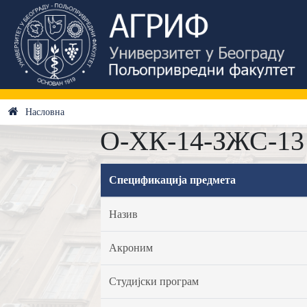
Насловна
О-ХК-14-ЗЖС-13 
Спецификација предмета
Назив
Акроним
Студијски програм