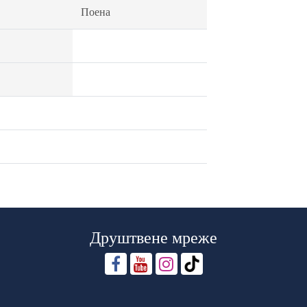
Поена
Друштвене мреже