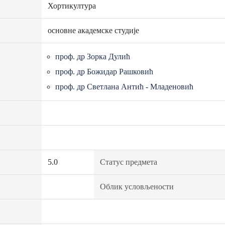
Хортикултура
основне академске студије
проф. др Зорка Дулић
проф. др Божидар Рашковић
проф. др Светлана Антић - Младеновић
5.0
Статус предмета
Облик условљености