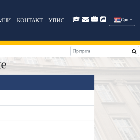
МНИ
КОНТАКТ
УПИС
Срп
не