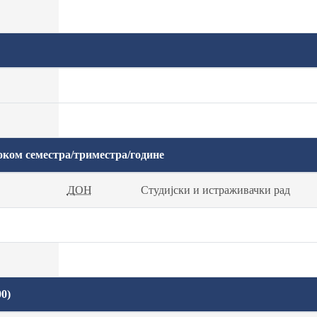
оком семестра/триместра/године
ДОН
Студијски и истраживачки рад
0)