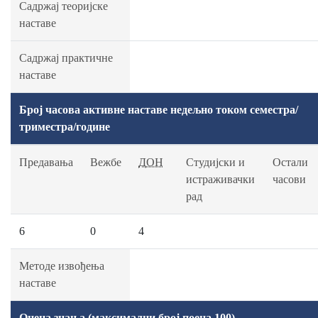
Садржај теоријске
наставе
Садржај практичне
наставе
Број часова активне наставе недељно током семестра/
триместра/године
Предавања
Вежбе
ДОН
Студијски и
Остали
истраживачки
часови
рад
6
0
4
Методе извођења
наставе
Оцена знања (максимални број поена 100)