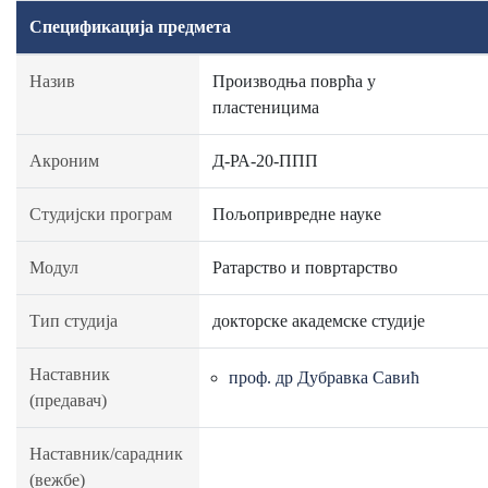
Спецификација предмета
Назив
Производња поврћа у
пластеницима
Акроним
Д-РА-20-ППП
Студијски програм
Пољопривредне науке
Модул
Ратарство и повртарство
Тип студија
докторске академске студије
Наставник
проф. др Дубравка Савић
(предавач)
Наставник/сарадник
(вежбе)