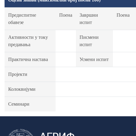
Предиспитне
Поена
Завршни
Поена
обавезе
испит
Активности у току
Писмени
предавања
испит
Практична настава
Усмени испит
Пројекти
Колоквијуми
Семинари