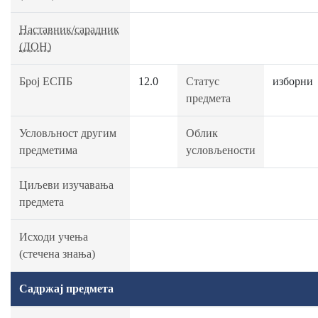
Наставник/сарадник
(ДОН)
Број ЕСПБ
12.0
Статус
изборни
предмета
Условљност другим
Облик
предметима
условљености
Циљеви изучавања
предмета
Исходи учења
(стечена знања)
Садржај предмета