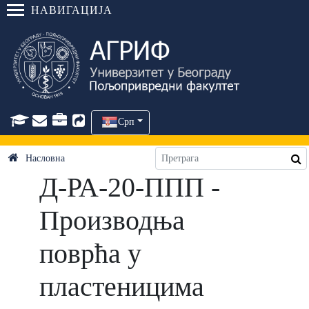
НАВИГАЦИЈА
Срп
Насловна
Д-РА-20-ППП -
Производња
поврћа у
пластеницима