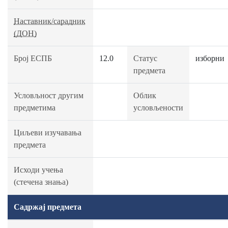
Наставник/сарадник
(ДОН)
Број ЕСПБ
12.0
Статус
изборни
предмета
Условљност другим
Облик
предметима
условљености
Циљеви изучавања
предмета
Исходи учења
(стечена знања)
Садржај предмета