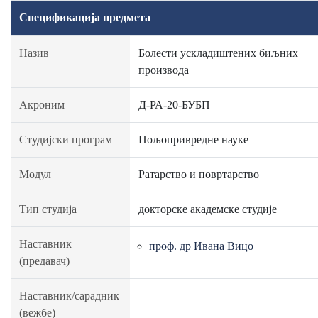
Спецификација предмета
Назив
Болести ускладиштених биљних
производа
Акроним
Д-РА-20-БУБП
Студијски програм
Пољопривредне науке
Модул
Ратарство и повртарство
Тип студија
докторске академске студије
Наставник
проф. др Ивана Вицо
(предавач)
Наставник/сарадник
(вежбе)