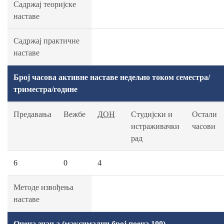
Садржај теоријске
наставе
Садржај практичне
наставе
Број часова активне наставе недељно током семестра/
триместра/године
Предавања
Вежбе
ДОН
Студијски и
Остали
истраживачки
часови
рад
6
0
4
Методе извођења
наставе
Оцена знања (максимални број поена 100)