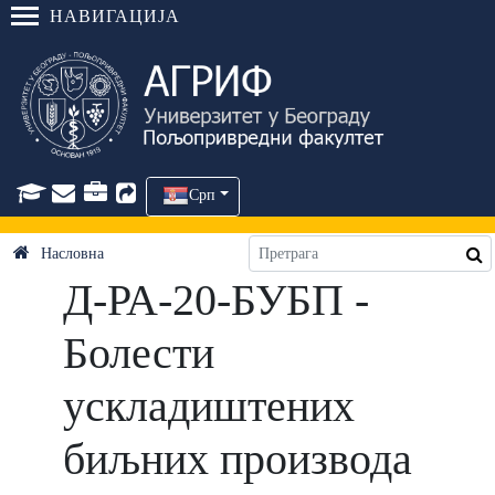
НАВИГАЦИЈА
Срп
Насловна
Д-РА-20-БУБП -
Болести
ускладиштених
биљних производа