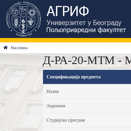
Насловна
Д-РА-20-МТМ - М
Спецификација предмета
Назив
Акроним
Студијски програм