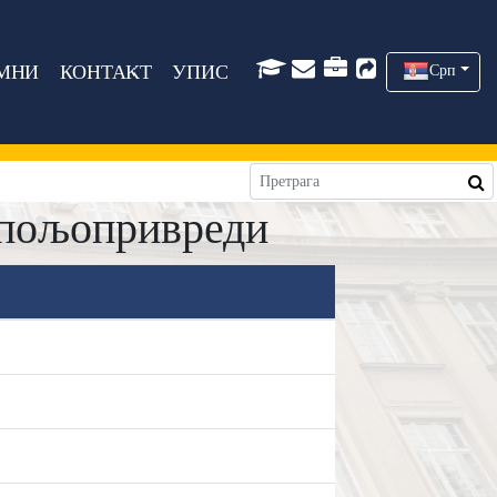
МНИ
КОНТАКТ
УПИС
Срп
 пољопривреди