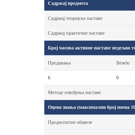
Садржај предмета
Садржај теоријске наставе
Садржај практичне наставе
Број часова активне наставе недељно т
Предавања
Вежбе
6
0
Методе извођења наставе
Оцена знања (максимални број поена 10
Предиспитне обавезе