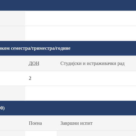
оком семестра/триместра/године
ДОН
Студијски и истраживачки рад
2
0)
Поена
Завршни испит