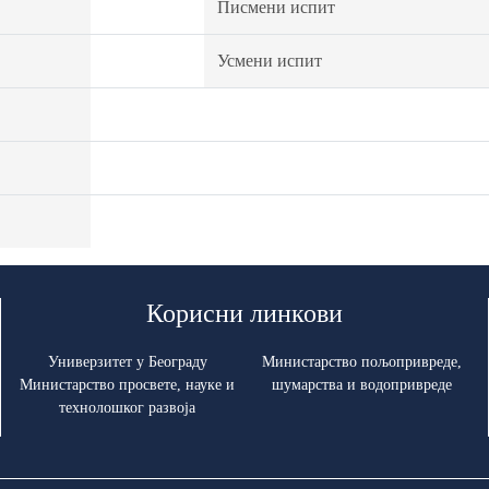
Писмени испит
Усмени испит
Корисни линкови
Универзитет у Београду
Министарство пољопривреде,
Министарство просвете, науке и
шумарства и водопривреде
технолошког развоја