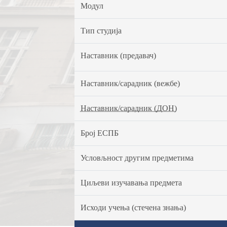
Модул
Тип студија
Наставник (предавач)
Наставник/сарадник (вежбе)
Наставник/сарадник (ДОН)
Број ЕСПБ
Условљност другим предметима
Циљеви изучавања предмета
Исходи учења (стечена знања)