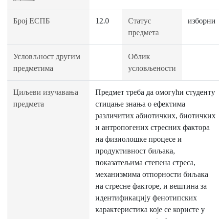
Број ЕСПБ
12.0
Статус
изборни
предмета
Условљност другим
Облик
предметима
условљености
Циљеви изучавања
Предмет треба да омогући студенту
предмета
стицање знања о ефектима
различитих абиотичких, биотичких
и антропогених стресних фактора
на физиолошке процесе и
продуктивност биљака,
показатељима степена стреса,
механизмима отпорности биљака
на стресне факторе, и вештина за
идентификацију фенотипских
карактеристика које се користе у