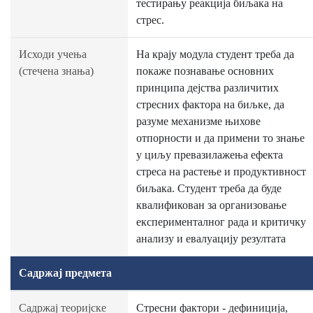
тестирању реакција биљака на
стрес.
Исходи учења
На крају модула студент треба да
(стечена знања)
покаже познавање основних
принципа дејства различитих
стресних фактора на биљке, да
разуме механизме њихове
отпорности и да примени то знање
у циљу превазилажења ефекта
стреса на растење и продуктивност
биљака. Студент треба да буде
квалификован за организовање
експерименталног рада и критичку
анализу и евалуацију резултата
Садржај предмета
Садржај теоријске
Стресни фактори - дефиниција,