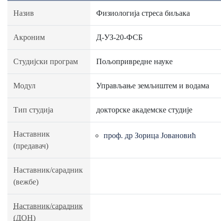
Назив
Физиологија стреса биљака
Акроним
Д-УЗ-20-ФСБ
Студијски програм
Пољопривредне науке
Модул
Управљање земљиштем и водама
Тип студија
докторске академске студије
Наставник
проф. др Зорица Јовановић
(предавач)
Наставник/сарадник
(вежбе)
Наставник/сарадник
(ДОН)