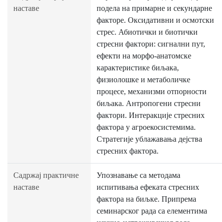
наставе
подела на примарне и секундарне
факторе. Оксидативни и осмотски
стрес. Абиотички и биотички
стресни фактори: сигнални пут,
ефекти на морфо-анатомске
карактеристике биљака,
физиолошке и метаболичке
процесе, механизми отпорности
биљака. Антропогени стресни
фактори. Интеракције стресних
фактора у агроекосистемима.
Стратегије ублажавања дејства
стресних фактора.
Садржај практичне
Упознавање са методама
наставе
испитивања ефеката стресних
фактора на биљке. Припрема
семинарског рада са елементима