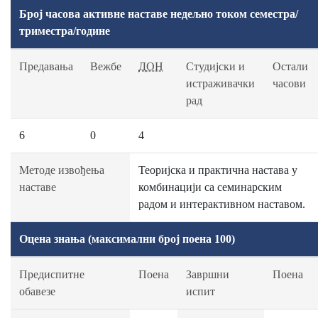
Број часова активне наставе недељно током семестра/
триместра/године
Предавања
Вежбе
ДОН
Студијски и
Остали
истраживачки
часови
рад
6
0
4
Методе извођења
Теоријска и практична настава у
наставе
комбинацији са семинарским
радом и интерактивном наставом.
Оцена знања (максимални број поена 100)
Предиспитне
Поена
Завршни
Поена
обавезе
испит