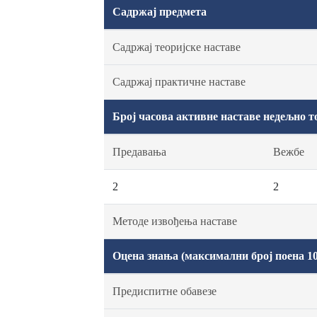
Садржај предмета
Садржај теоријске наставе
Садржај практичне наставе
Број часова активне наставе недељно т
Предавања
Вежбе
2
2
Методе извођења наставе
Оцена знања (максимални број поена 10
Предиспитне обавезе