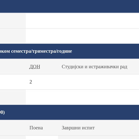
оком семестра/триместра/године
ДОН
Студијски и истраживачки рад
2
0)
Поена
Завршни испит