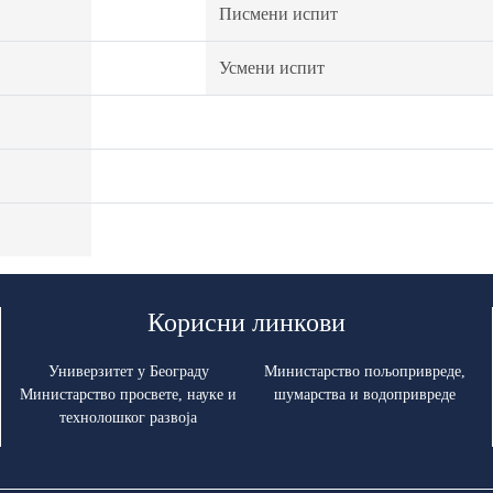
Писмени испит
Усмени испит
Корисни линкови
Универзитет у Београду
Министарство пољопривреде,
Министарство просвете, науке и
шумарства и водопривреде
технолошког развоја