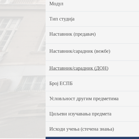
Модул
Тип студија
Наставник (предавач)
Наставник/сарадник (вежбе)
Наставник/сарадник (ДОН)
Број ЕСПБ
Условљност другим предметима
Циљеви изучавања предмета
Исходи учења (стечена знања)