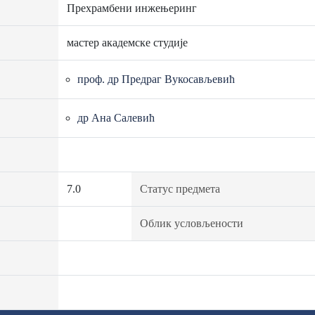
Прехрамбени инжењеринг
мастер академске студије
проф. др Предраг Вукосављевић
др Ана Салевић
7.0
Статус предмета
Облик условљености