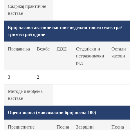
Садржај практичне
наставе
Број часова активне наставе недељно током семестра/
триместра/године
Предавања
Вежбе
ДОН
Студијски и
Остали
истраживачки
часови
рад
3
2
Методе извођења
наставе
Оцена знања (максимални број поена 100)
Предиспитне
Поена
Завршни
Поена