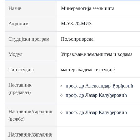
Назив
Минералогија земљишта
Акроним
М-УЗ-20-МИЗ
Студијски програм
Пољопривреда
Модул
Управљање земљиштем и водама
Тип студија
мастер академске студије
Наставник
проф. др Александар Ђорђевић
(предавач)
проф. др Лазар Калуђеровић
Наставник/сарадник
проф. др Лазар Калуђеровић
(вежбе)
Наставник/сарадник