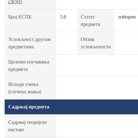
(ДОН)
Број ЕСПБ
5.0
Статус
изборни
предмета
Условљност другим
Облик
предметима
условљености
Циљеви изучавања
предмета
Исходи учења
(стечена знања)
Садржај предмета
Садржај теоријске
наставе