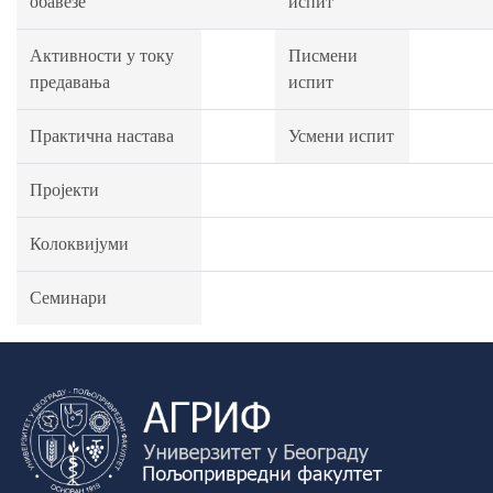
обавезе
испит
Активности у току
Писмени
предавања
испит
Практична настава
Усмени испит
Пројекти
Колоквијуми
Семинари