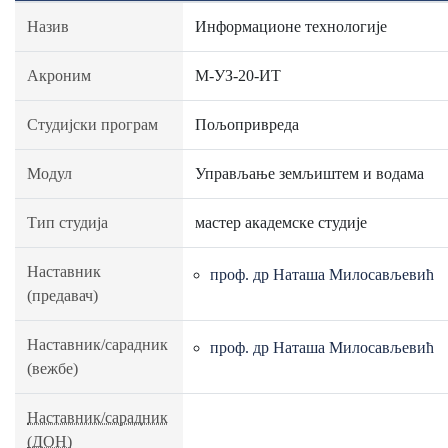
Назив
Информационе технологије
Акроним
М-УЗ-20-ИТ
Студијски програм
Пољопривреда
Модул
Управљање земљиштем и водама
Тип студија
мастер академске студије
Наставник
проф. др Наташа Милосављевић
(предавач)
Наставник/сарадник
проф. др Наташа Милосављевић
(вежбе)
Наставник/сарадник
(ДОН)