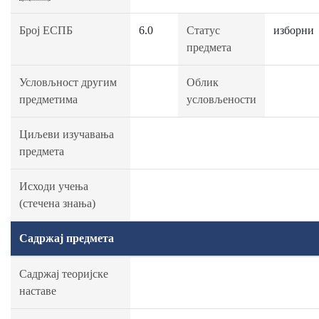
Број ЕСПБ
6.0
Статус
изборни
предмета
Условљност другим
Облик
предметима
условљености
Циљеви изучавања
предмета
Исходи учења
(стечена знања)
Садржај предмета
Садржај теоријске
наставе