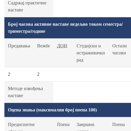
Садржај практичне
наставе
Број часова активне наставе недељно током семестра/
триместра/године
Предавања
Вежбе
ДОН
Студијски и
Остали
истраживачки
часови
рад
2
2
Методе извођења
наставе
Оцена знања (максимални број поена 100)
Предиспитне
Поена
Завршни
Поена