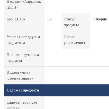
Наставник/сарадник
(ДОН)
Број ЕСПБ
6.0
Статус
изборни
предмета
Условљност другим
Облик
предметима
условљености
Циљеви изучавања
предмета
Исходи учења
(стечена знања)
Садржај предмета
Садржај теоријске
наставе