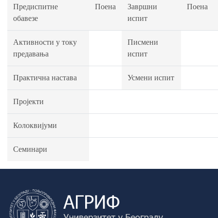
Предиспитне
Поена
Завршни
Поена
обавезе
испит
Активности у току
Писмени
предавања
испит
Практична настава
Усмени испит
Пројекти
Колоквијуми
Семинари