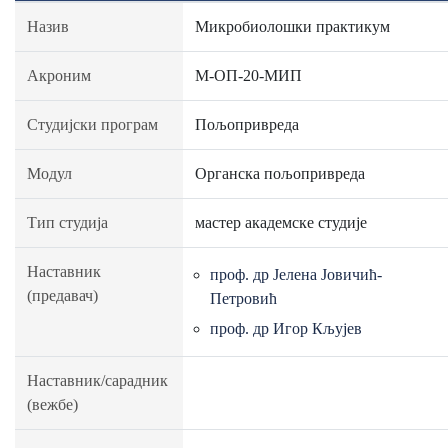
Назив
Микробиолошки практикум
Акроним
М-ОП-20-МИП
Студијски програм
Пољопривреда
Модул
Органска пољопривреда
Тип студија
мастер академске студије
Наставник
проф. др Јелена Јовичић-
(предавач)
Петровић
проф. др Игор Кљујев
Наставник/сарадник
(вежбе)