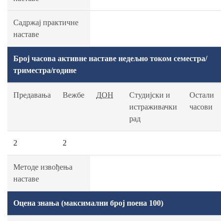
Садржај практичне
наставе
Број часова активне наставе недељно током семестра/
триместра/године
Предавања
Вежбе
ДОН
Студијски и
Остали
истраживачки
часови
рад
2
2
Методе извођења
наставе
Оцена знања (максимални број поена 100)