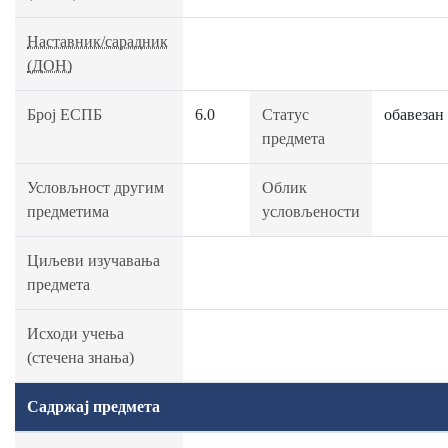
Наставник/сарадник
(ДОН)
Број ЕСПБ
6.0
Статус
обавезан
предмета
Условљност другим
Облик
предметима
условљености
Циљеви изучавања
предмета
Исходи учења
(стечена знања)
Садржај предмета