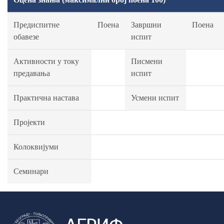
Предиспитне
Поена
Завршни
Поена
обавезе
испит
Активности у току
Писмени
предавања
испит
Практична настава
Усмени испит
Пројекти
Колоквијуми
Семинари