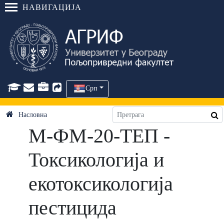
НАВИГАЦИЈА
Срп
Насловна
М-ФМ-20-ТЕП -
Токсикологија и
екотоксикологија
пестицида