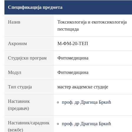
Спецификација предмета
Назив
Токсикологија и екотоксикологија
пестицида
Акроним
М-ФМ-20-ТЕП
Студијски програм
Фитомедицина
Модул
Фитомедицина
Тип студија
мастер академске студије
Наставник
проф. др Драгица Бркић
(предавач)
Наставник/сарадник
проф. др Драгица Бркић
(вежбе)