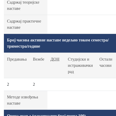
Садржај теоријске
наставе
Садржај практичне
наставе
Број часова активне наставе недељно током семестра/
триместра/године
Предавања
Вежбе
ДОН
Студијски и
Остали
истраживачки
часови
рад
2
2
Методе извођења
наставе
Оцена знања (максимални број поена 100)