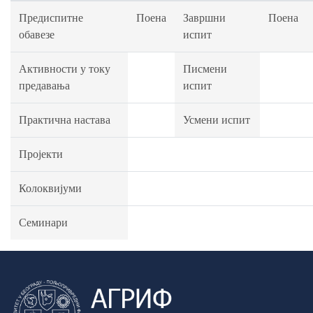
Предиспитне
Поена
Завршни
Поена
обавезе
испит
Активности у току
Писмени
предавања
испит
Практична настава
Усмени испит
Пројекти
Колоквијуми
Семинари