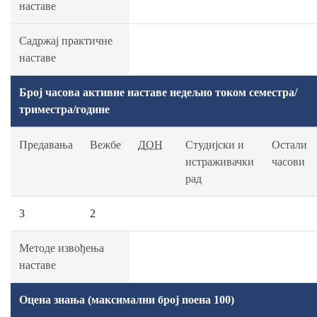
наставе
Садржај практичне
наставе
Број часова активне наставе недељно током семестра/
триместра/године
Предавања
Вежбе
ДОН
Студијски и
Остали
истраживачки
часови
рад
3
2
Методе извођења
наставе
Оцена знања (максимални број поена 100)