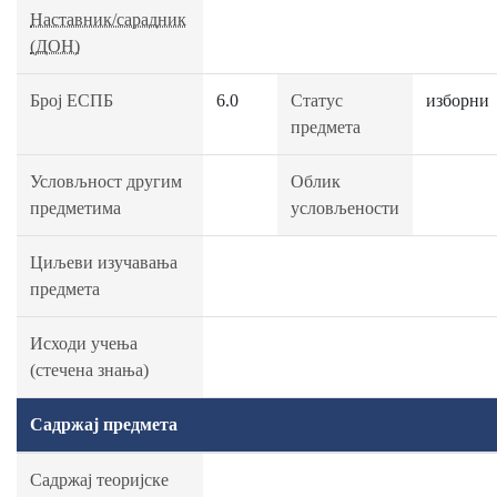
Наставник/сарадник
(ДОН)
Број ЕСПБ
6.0
Статус
изборни
предмета
Условљност другим
Облик
предметима
условљености
Циљеви изучавања
предмета
Исходи учења
(стечена знања)
Садржај предмета
Садржај теоријске