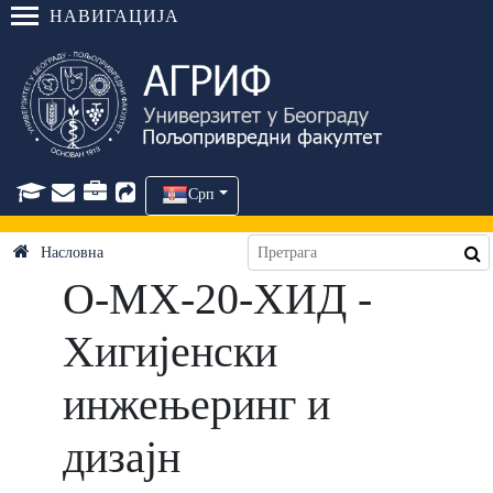
НАВИГАЦИЈА
Срп
Насловна
О-МХ-20-ХИД -
Хигијенски
инжењеринг и
дизајн