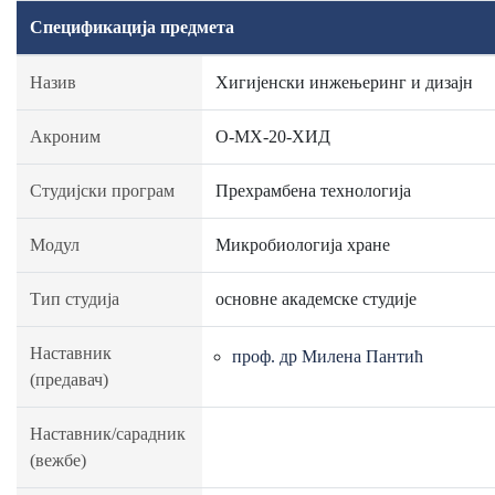
Спецификација предмета
Назив
Хигијенски инжењеринг и дизајн
Акроним
О-МХ-20-ХИД
Студијски програм
Прехрамбена технологија
Модул
Микробиологија хране
Тип студија
основне академске студије
Наставник
проф. др Милена Пантић
(предавач)
Наставник/сарадник
(вежбе)