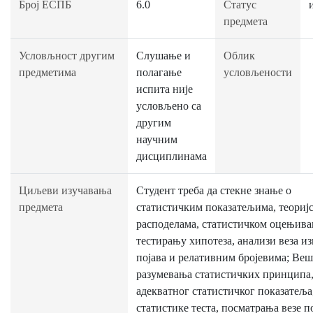
Број ЕСПБ
6.0
Статус
предмета
Условљност другим
Слушање и
Облик
предметима
полагање
условљености
испита није
условљено са
другим
научним
дисциплинама
Циљеви изучавања
Студент треба да стекне знање o
предмета
статистичким показатељима, теориј
расподелама, статистичком оцењива
тестирању хипотеза, анализи веза и
појава и релативним бројевима; Ве
разумевања статистичких принципа,
адекватног статистичког показатеља
статистике теста, посматрања везе п