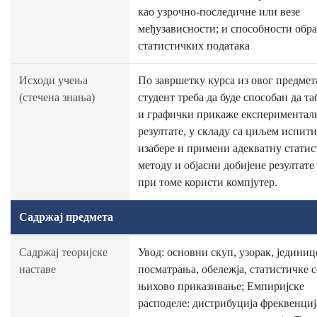
као узрочно-последичне или везе
међузависности; и способности обр
статистичких података
Исходи учења
По завршетку курса из овог предмет
(стечена знања)
студент треба да буде способан да т
и графички прикаже експериментал
резултате, у складу са циљем испит
изабере и примени адекватну стати
методу и објасни добијене резултате 
при томе користи компјутер.
Садржај предмета
Садржај теоријске
Увод: основни скуп, узорак, јединиц
наставе
посматрања, обележја, статистичке с
њихово приказивање; Емпиријске
расподеле: дистрибуција фреквенциј