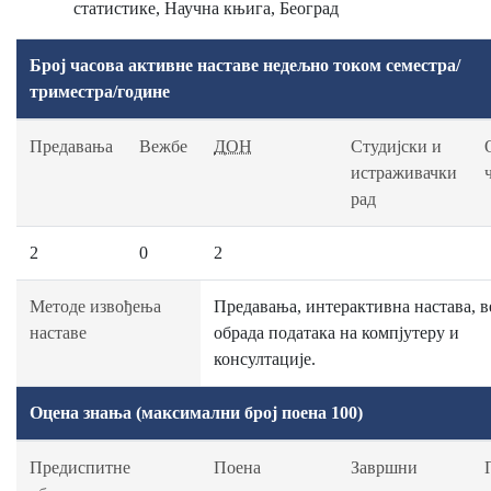
статистике, Научна књига, Београд
Број часова активне наставе недељно током семестра/
триместра/године
Предавања
Вежбе
ДОН
Студијски и
истраживачки
рад
2
0
2
Методе извођења
Предавања, интерактивна настава, в
наставе
обрада података на компјутеру и
консултације.
Оцена знања (максимални број поена 100)
Предиспитне
Поена
Завршни