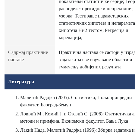
показатељи статистичке серије; Теор
расподеле: прекидне и непрекидне ;
узорка; Тестирање параметарских
статистичких хипотеза и непарамет
хипотеза Hи2-тестом; Регресија и
корелација;
Садржај практичне
Практична настава се састоји у изра
наставе
задатака за све изучаване области и
тумачењу добијених резултата.
Литература
Малетић Радојка (2005): Статистика, Пољопривредни
факултет, Београд-Земун
Ловрић М., Комић Ј. и Стевић С. (2006): Статистичка а
методи и примјена, Економски факултет, Бања Лука
Лакић Нада, Малетић Радојка (1996): Збирка задатака и