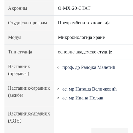
Акроним
О-МХ-20-СТАТ
Студијски програм
Прехрамбена технологија
Модул
Микробиологија хране
Тип студија
основне академске студије
Наставник
проф. др Радојка Малетић
(предавач)
Наставник/сарадник
ас. мр Наташа Величковић
(вежбе)
ас. мр Ивана Пољак
Наставник/сарадник
(ДОН)