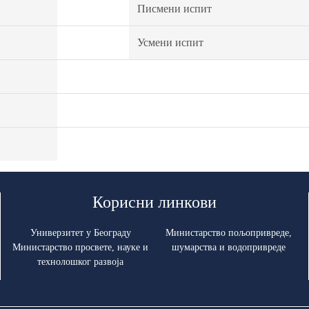
Писмени испит
Усмени испит
Корисни линкови
Универзитет у Београду
Министарство пољопривреде,
Министарство просвете, науке и
шумарства и водопривреде
технолошког развоја