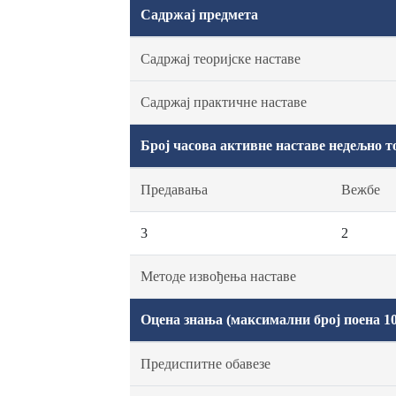
Садржај предмета
Садржај теоријске наставе
Садржај практичне наставе
Број часова активне наставе недељно т
Предавања
Вежбе
3
2
Методе извођења наставе
Оцена знања (максимални број поена 10
Предиспитне обавезе