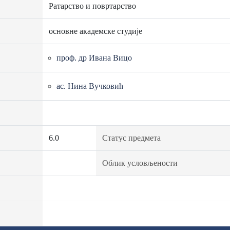
Ратарство и повртарство
основне академске студије
проф. др Ивана Вицо
ас. Нина Вучковић
6.0
Статус предмета
Облик условљености