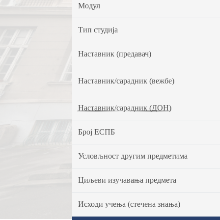
Модул
Тип студија
Наставник (предавач)
Наставник/сарадник (вежбе)
Наставник/сарадник (ДОН)
Број ЕСПБ
Условљност другим предметима
Циљеви изучавања предмета
Исходи учења (стечена знања)