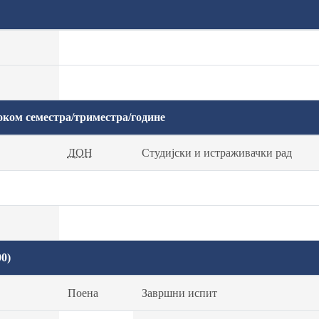
оком семестра/триместра/године
ДОН
Студијски и истраживачки рад
0)
Поена
Завршни испит