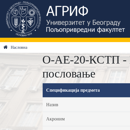
Насловна
О-АЕ-20-КСТП - 
пословање
Спецификација предмета
Назив
Акроним