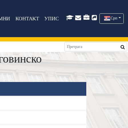
МНИ
КОНТАКТ
УПИС
Срп
говинско