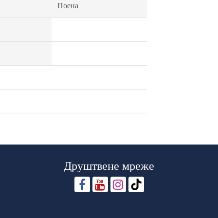
Поена
Друштвене мреже