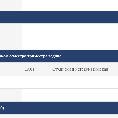
оком семестра/триместра/године
ДОН
Студијски и истраживачки рад
0)