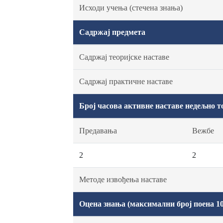
Исходи учења (стечена знања)
Садржај предмета
Садржај теоријске наставе
Садржај практичне наставе
Број часова активне наставе недељно т
Предавања
Вежбе
2
2
Методе извођења наставе
Оцена знања (максимални број поена 10