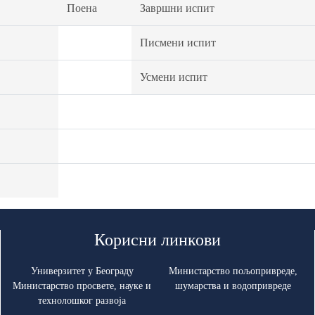
Поена
Завршни испит
Писмени испит
Усмени испит
Корисни линкови
Универзитет у Београду
Министарство пољопривреде,
Министарство просвете, науке и
шумарства и водопривреде
технолошког развоја