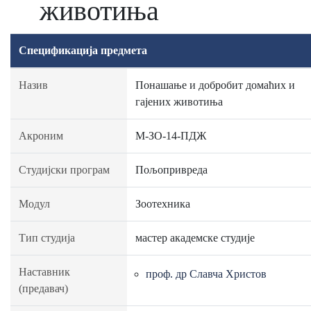
животиња
Спецификација предмета
Назив
Понашање и добробит домаћих и
гајених животиња
Акроним
М-ЗО-14-ПДЖ
Студијски програм
Пољопривреда
Модул
Зоотехника
Тип студија
мастер академске студије
Наставник
проф. др Славча Христов
(предавач)