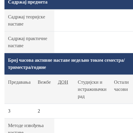
Садржај предмета
Садржај теоријске
наставе
Садржај практичне
наставе
Број часова активне наставе недељно током семестра/
триместра/године
Предавања
Вежбе
ДОН
Студијски и
Остали
истраживачки
часови
рад
3
2
Методе извођења
наставе