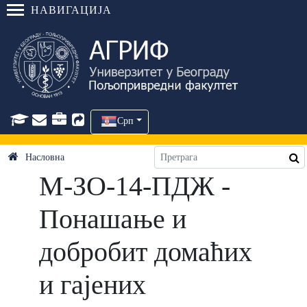
НАВИГАЦИЈА
Срп
Насловна
М-ЗО-14-ПДЖ -
Понашање и
добробит домаћих
и гајених