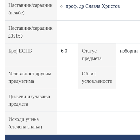
Наставник/сарадник
проф. др Славча Христов
(вежбе)
Наставник/сарадник
(ДОН)
Број ЕСПБ
6.0
Статус
изборни
предмета
Условљност другим
Облик
предметима
условљености
Циљеви изучавања
предмета
Исходи учења
(стечена знања)