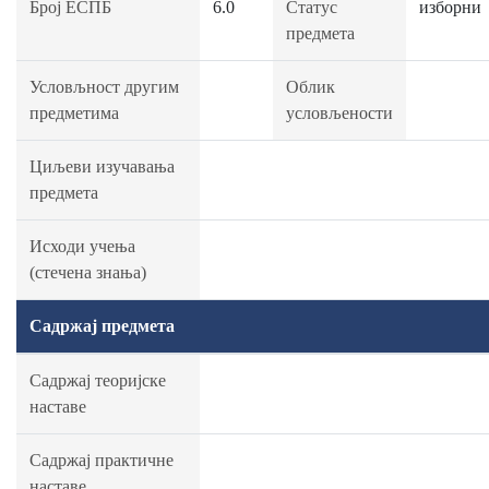
Број ЕСПБ
6.0
Статус
изборни
предмета
Условљност другим
Облик
предметима
условљености
Циљеви изучавања
предмета
Исходи учења
(стечена знања)
Садржај предмета
Садржај теоријске
наставе
Садржај практичне
наставе