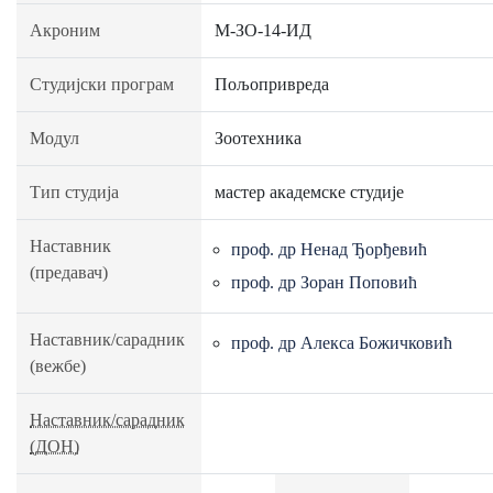
Акроним
М-ЗО-14-ИД
Студијски програм
Пољопривреда
Модул
Зоотехника
Тип студија
мастер академске студије
Наставник
проф. др Ненад Ђорђевић
(предавач)
проф. др Зоран Поповић
Наставник/сарадник
проф. др Алекса Божичковић
(вежбе)
Наставник/сарадник
(ДОН)