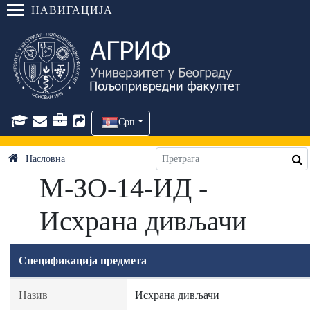
НАВИГАЦИЈА
Срп
Насловна
М-ЗО-14-ИД -
Исхрана дивљачи
Спецификација предмета
Назив
Исхрана дивљачи