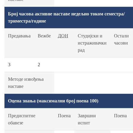
Број часова активне наставе недељно током семестра/
триместра/године
Предавања
Вежбе
ДОН
Студијски и
Остали
истраживачки
часови
рад
3
2
Методе извођења
наставе
Оцена знања (максимални број поена 100)
Предиспитне
Поена
Завршни
Поена
обавезе
испит