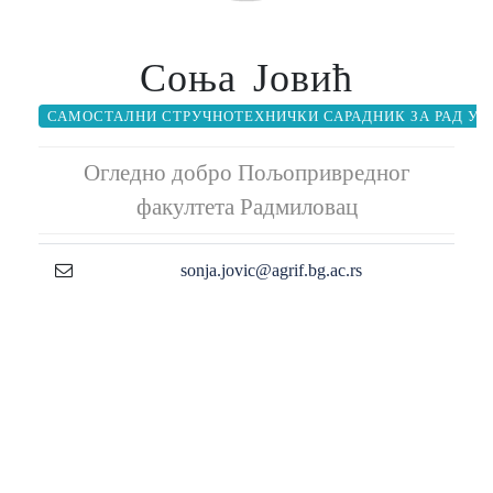
Соња Јовић
САМОСТАЛНИ СТРУЧНОТЕХНИЧКИ САРАДНИК ЗА РАД У 
Огледно добро Пољопривредног
факултета Радмиловац
sonja.jovic@agrif.bg.ac.rs