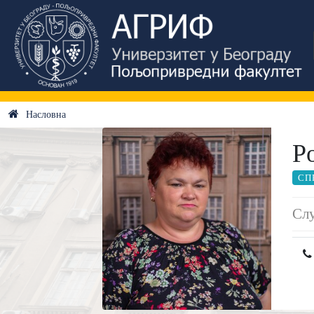
Насловна
Р
СП
Слу