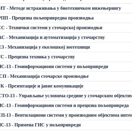
ИТ - Методе истраживања у биотехничком инжењерингу
РПП - Прецизна пољопривредна производња
С - Технички системи у сточарској производњи
С - Механизација и аутоматизација у сточарству
З - Механизација у еколошкој зоотехници
С - Прецизна техника у сточарству
С-13 - Геоинформациони системи у пољопривреди
П - Механизација сточарске производње
К - Презентације и јавне комуникације
ТО-13 - Управљање условима средине у сточарским објекти
С-13 - Геоинформациони системи и прецизна пољопривреда
П-13 - Вентилациони системи у производним објектима инте
С-13 - Примена ГИС у пољопривреди