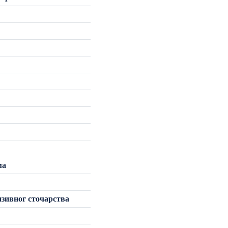
ма
нзивног сточарства