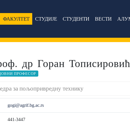
ФАКУЛТЕТ
СТУДИЈЕ
СТУДЕНТИ
ВЕСТИ
АЛУ
роф. др Горан Тописирови
ДОВНИ ПРОФЕСОР
едра за пољопривредну технику
gogi@agrif.bg.ac.rs
441-3447