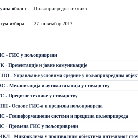
учна област
Пољопривредна техника
тум избора
27. новембар 2013.
ИС - ГИС у пољопривреди
К - Презентације и јавне комуникације
ПО - Управљање условима средине у пољопривредним обје
С - Механизација и аутоматизација у сточарству
С - Прецизне технике у сточарству
ПП - Основе ГИС-а и прецизна пољопривреда
С - Геоинформациони системи и прецизна пољопривреда
ИС - Примена ГИС у пољопривреди
КЛ - Микроклима у производним објектима интезивног сто