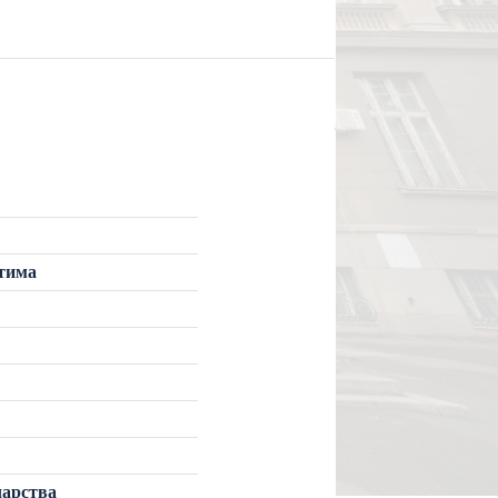
ктима
чарства