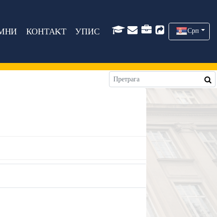
МНИ
КОНТАКТ
УПИС
Срп
ћ