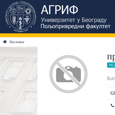
Насловна
п
РЕ
Кат