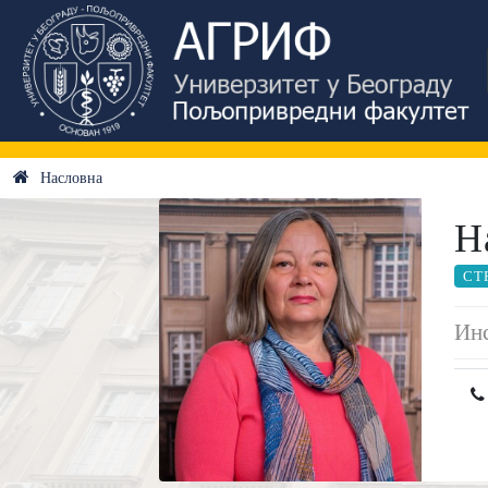
Насловна
Н
СТ
Инс