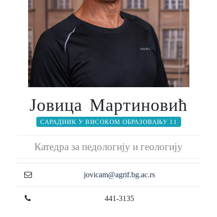
Јовица Мартиновић
САРАДНИК У ВИСОКОМ ОБРАЗОВАЊУ 11
Катедра за педологију и геологију
jovicam@agrif.bg.ac.rs
441-3135