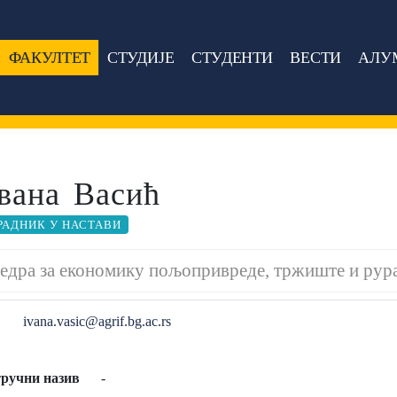
ФАКУЛТЕТ
СТУДИЈЕ
СТУДЕНТИ
ВЕСТИ
АЛУ
вана Васић
РАДНИК У НАСТАВИ
едра за економику пољопривреде, тржиште и рура
ivana.vasic@agrif.bg.ac.rs
ручни назив
-