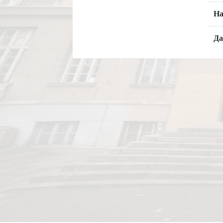
На
Да