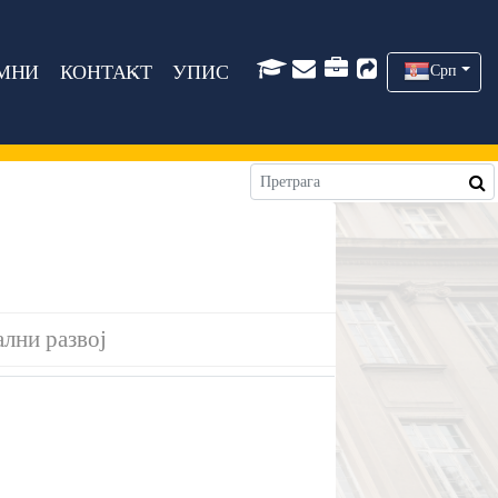
МНИ
КОНТАКТ
УПИС
Срп
лни развој