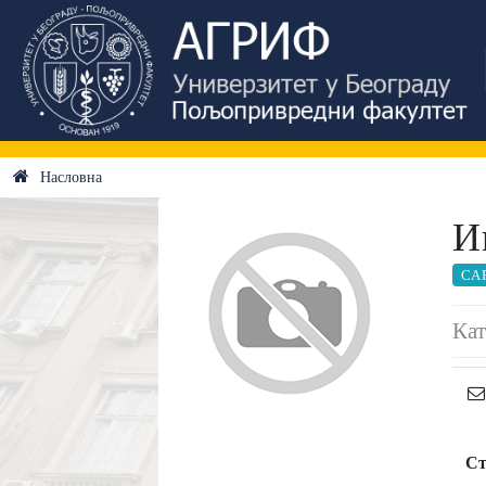
Насловна
И
СА
Кат
Ст