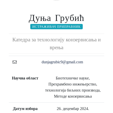
Дуња Грубић
ИСТРАЖИВАЧ ПРИПРАВНИК
Катедра за технологију конзервисања и
врења
dunjagrubic9@gmail.com
Научна област
Биотехничке науке,
Прехрамбено инжењерство,
технологија биљних производа,
Методе конзервисања
Датум избора
26. децембар 2024.