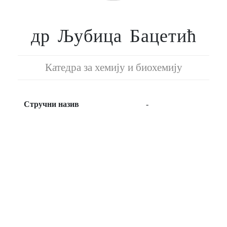
др Љубица Бацетић
Катедра за хемију и биохемију
Стручни назив
-