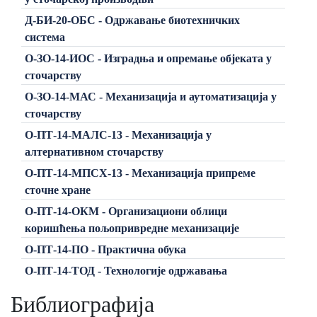
Д-БИ-20-ОБС - Одржавање биотехничких
система
О-ЗО-14-ИОС - Изградња и опремање објеката у
сточарству
О-ЗО-14-МАС - Механизација и аутоматизација у
сточарству
О-ПТ-14-МАЛС-13 - Механизација у
алтернативном сточарству
О-ПТ-14-МПСХ-13 - Механизација припреме
сточне хране
О-ПТ-14-ОКМ - Организациони облици
коришћења пољопривредне механизације
О-ПТ-14-ПО - Практична обука
О-ПТ-14-ТОД - Технологије одржавања
Библиографија