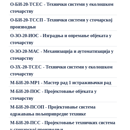
О-БИ-20-ТСЕС - Технички системи у еколошком
сточарству
О-БИ-20-ТССП - Технички системи у сточарској
производњи
О-ЗО-20-ИОС - Изградња и опремање објеката у
сточарству
О-ЗО-20-МАС - Механизација и аутоматизација у
сточарству
О-ЗХ-20-ТСЕС - Технички системи у еколошком
сточарству
М-БИ-20-МР1 - Мастер рад 1 истраживачки рад
М-БИ-20-ПОС - Пројектовање објеката у
сточарству
М-БИ-20-ПСОП - Пројектовање система
одржавања пољопривредне технике
М-БИ-20-ПСС - Пројектовање техничких система
у сточарској производњи