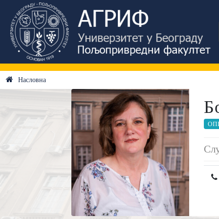
Насловна
Б
ОП
Слу