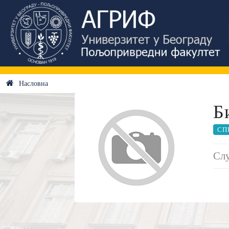
Насловна
Б
СП
Слу