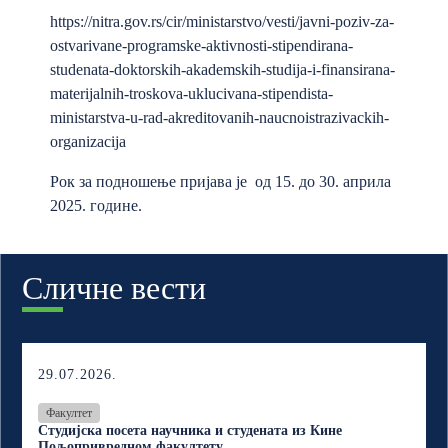
https://nitra.gov.rs/cir/ministarstvo/vesti/javni-poziv-za-
ostvarivane-programske-aktivnosti-stipendirana-
studenata-doktorskih-akademskih-studija-i-finansirana-
materijalnih-troskova-uklucivana-stipendista-
ministarstva-u-rad-akreditovanih-naucnoistrazivackih-
organizacija
Рок за подношење пријава је од 15. до 30. априла
2025. године.
Сличне вести
29.07.2026.
Факултет
Студијска посета научника и студената из Кине
Пољопривредном факултету