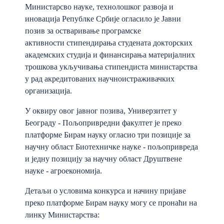
Министарсво науке, технолошког развоја и
иновација Републке Србије огласило је Јавни
позив за остваривање програмске
активности стипендирања студената докторских
академских студија и финансирања материјалних
трошкова укључивања стипендиста министарства
у рад акредитованих научноистраживачких
организација.
У оквиру овог јавног позива, Универзитет у
Београду - Пољопривредни факултет је преко
платформе Бирам науку огласио три позиције за
научну област Биотехничке науке - пољопривреда
и једну позицију за научну област Друштвене
науке - агроекономија.
Детаљи о условима конкурса и начину пријаве
преко платформе Бирам науку могу се пронаћи на
линку Министарства: