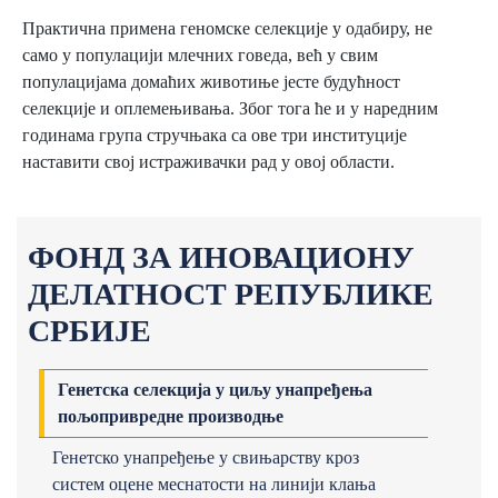
Практична примена геномске селекције у одабиру, не
само у популацији млечних говеда, већ у свим
популацијама домаћих животиње јесте будућност
селекције и оплемењивања. Због тога ће и у наредним
годинама група стручњака са ове три институције
наставити свој истраживачки рад у овој области.
ФОНД ЗА ИНОВАЦИОНУ
ДЕЛАТНОСТ РЕПУБЛИКЕ
СРБИЈЕ
Генетска селекција у циљу унапређења
пољопривредне производње
Генетско унапређење у свињарству кроз
систем оцене меснатости на линији клања