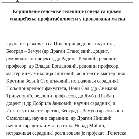
Коришћење геномске селекције говеда са циљем
унапређења профитабилности у производњи млека
Група истраживача са Пољопривредног факултета,
Београд – Земун (др Драган Станојевић, доцент,
руководилац пројекта, др Радица Ђедовић, редовни
професор, др Владан Богдановић, редовни професор,
мастер инж. Николија Глиговић, асистент и мастер инж.
Крстина Зељић Стојиљковић, истраживач сарадник),
Пољопривредног факултета, Нови Сад (др Снежана
Тривуновић, редовни профессор, др Љуба Штрбац,
доцент и др Добрила Јанковић, научни сарадник) и
Института за сточарство, Београд – Земун (др Љиљана
Самоловац, научни сарадник, др Драган Никшић,
научни сарадник и мастер инж. Ненад Мићић,
истраживач сарадник) реализовала је пројекат „Генетска