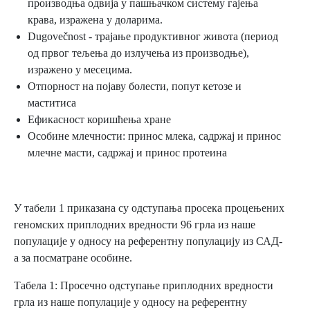
производња одвија у пашњачком систему гајења
крава, изражена у доларима.
Dugovečnost - трајање продуктивног живота (период
од првог тељења до излучења из производње),
изражено у месецима.
Отпорност на појаву болести, попут кетозе и
маститиса
Ефикасност коришћења хране
Особине млечности: принос млека, садржај и принос
млечне масти, садржај и принос протеина
У табели 1 приказана су одступања просека процењених
геномских приплодних вредности 96 грла из наше
популације у односу на референтну популацију из САД-
а за посматране особине.
Табела 1: Просечно одступање приплодних вредности
грла из наше популације у односу на референтну