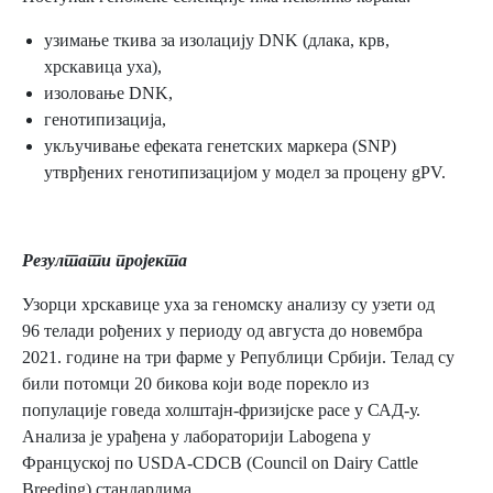
узимање ткива за изолацију DNK (длака, крв,
хрскавица уха),
изоловање DNK,
генотипизација,
укључивање ефеката генетских маркера (SNP)
утврђених генотипизацијом у модел за процену gPV.
Резултати пројекта
Узорци хрскавице уха за геномску анализу су узети од
96 телади рођених у периоду од августа до новембра
2021. године на три фарме у Републици Србији. Телад су
били потомци 20 бикова који воде порекло из
популације говеда холштајн-фризијске расе у САД-у.
Анализа је урађена у лабораторији Labogena у
Француској по USDA-CDCB (Council on Dairy Cattle
Breeding) стандардима.