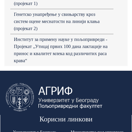
(пројекат 1)
Генетско унапређење у свињарству кроз
систем оцене меснатости на линији клања
(пројекат 2)
Институт за примену науке у пољопривреди -
Пројекат „Утицај првих 100 дана лактације на
принос и квалитет млека код различитих раса
крава“
Корисни линкови