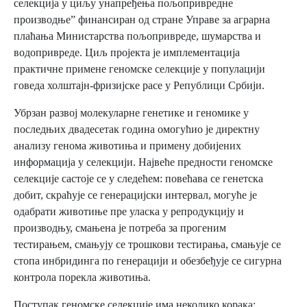
селекција у циљу унапређења пољопривредне
производње” финансиран од стране Управе за аграрна
плаћања Министарства пољопривреде, шумарства и
водопривреде. Циљ пројекта је имплементација
практичне примене геномске селекције у популацији
говеда холштајн-фризијске расе у Републици Србији.
Убрзан развој молекуларне генетике и геномике у
последњих двадесетак година омогућио је директну
анализу генома животиња и примену добијених
информација у селекцији. Највеће предности геномске
селекције састоје се у следећем: повећава се генетска
добит, скраћује се генерацијски интервал, могуће је
одабрати животиње пре уласка у репродукцију и
производњу, смањена је потреба за прогеним
тестирањем, смањују се трошкови тестирања, смањује се
стопа инбридинга по генерацији и обезбеђује се сигурна
контрола порекла животиња.
Поступак геномске селекције има неколико корака: