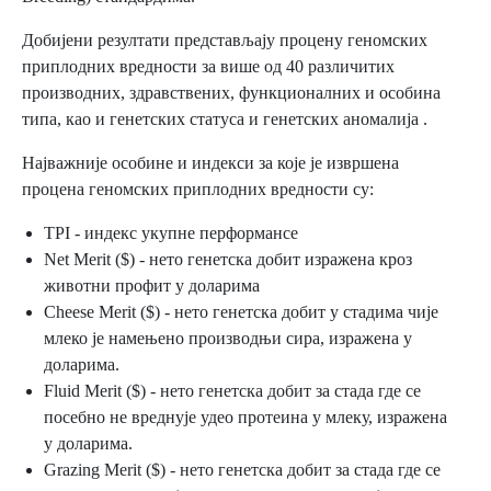
Добијени резултати представљају процену геномских
приплодних вредности за више од 40 различитих
производних, здравствених, функционалних и особина
типа, као и генетских статуса и генетских аномалија .
Најважније особине и индекси за које је извршена
процена геномских приплодних вредности су:
TPI - индекс укупне перформансе
Net Merit ($) - нето генетска добит изражена кроз
животни профит у доларима
Cheese Merit ($) - нето генетска добит у стадима чије
млеко је намењено производњи сира, изражена у
доларима.
Fluid Merit ($) - нето генетска добит за стада где се
посебно не вреднује удео протеина у млеку, изражена
у доларима.
Grazing Merit ($) - нето генетска добит за стада где се