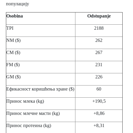
популацију
Osobina
Odstupanje
TPI
2188
NM ($)
262
CM ($)
267
FM ($)
231
GM ($)
226
Ефикасност коришћења хране ($)
60
Принос млека (kg)
+190,5
Принос млечне масти (kg)
+8,86
Принос протеина (kg)
+8,31