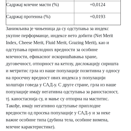
Садржај млечне масти (%)
+0,0124
Садржај протеина (%)
+0,0193
Занимљива је чињеница да су одступања за индекс
укупне перформанце, индексе нето добити (Net Merit
Index, Cheese Merit, Fluid Merit, Grazing Merit), као и
одступања приплодних вредности за особине
млечности, ефикасног искоришћавања хране,
дуговечност, отпорност на кетозу, дислокацију сиришта
и метритис грла из наше популације позитивна у односу
на просечну вредност ових индекса у популацији
холштајн говеда у САД-у. С друге стране, грла из наше
популације имају негативна одступања за раностасност,
тј. каностаснија су, и мање су отпорна на маститис.
Такође, имају негативно одступање приплодне
вредности од просека популације у САД-у и за неке
важне особине типа (дубина тела, особине вимена,
млечне карактеристике).