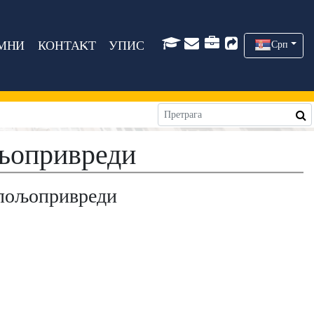
МНИ
КОНТАКТ
УПИС
Срп
ољопривреди
у пољопривреди