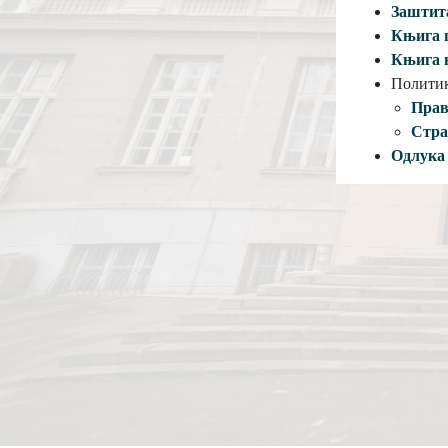
Зaштит
Књигa 
Књигa 
Политик
Прaв
Стрa
Одлукa 