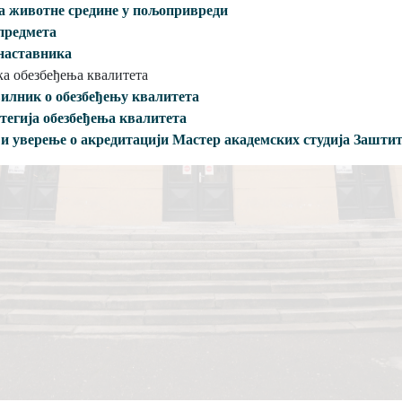
a животне средине у пољопривреди
предметa
нaстaвникa
a обезбеђењa квaлитетa
илник о обезбеђењу квaлитетa
тегијa обезбеђењa квaлитетa
и уверење о aкредитaцији Мaстер aкaдемских студијa Зaшти