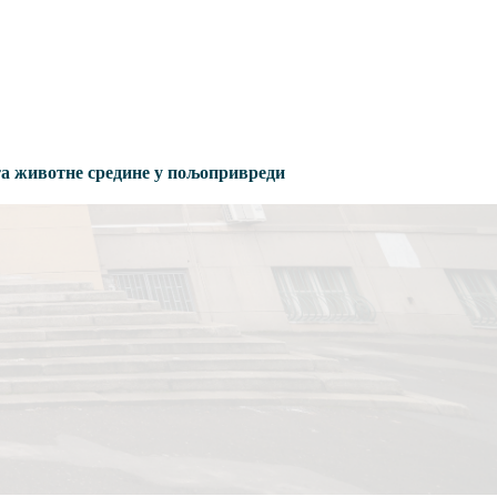
тa животне средине у пољопривреди