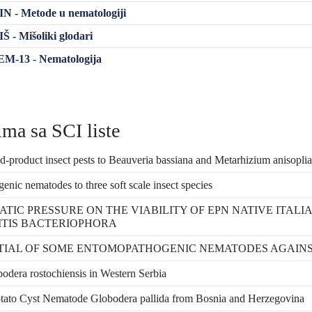
 - Metode u nematologiji
 - Mišoliki glodari
M-13 - Nematologija
ma sa SCI liste
red-product insect pests to Beauveria bassiana and Metarhizium anisopliae
nic nematodes to three soft scale insect species
TIC PRESSURE ON THE VIABILITY OF EPN NATIVE ITALI
TIS BACTERIOPHORA
IAL OF SOME ENTOMOPATHOGENIC NEMATODES AGAINST
bodera rostochiensis in Western Serbia
Potato Cyst Nematode Globodera pallida from Bosnia and Herzegovina