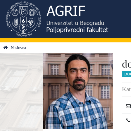
Naslovna
d
DO
Kat