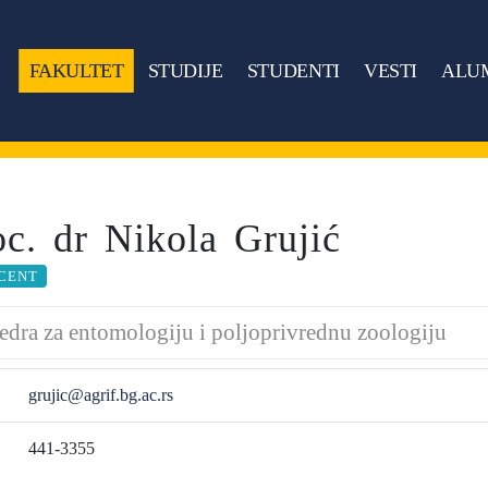
FAKULTET
STUDIJE
STUDENTI
VESTI
ALU
oc. dr Nikola Grujić
CENT
edra za entomologiju i poljoprivrednu zoologiju
grujic@agrif.bg.ac.rs
441-3355