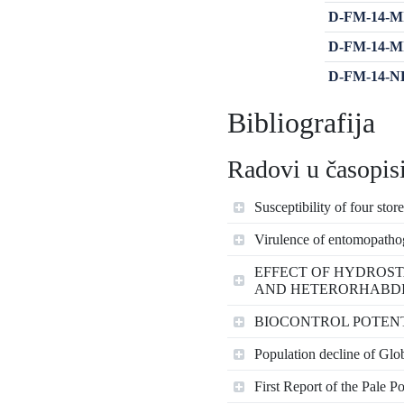
D-FM-14-MIN
D-FM-14-MIŠ
D-FM-14-NE
Bibliografija
Radovi u časopisi
Susceptibility of four sto
Virulence of entomopathoge
EFFECT OF HYDROSTA
AND HETERORHABDI
BIOCONTROL POTENT
Population decline of Glo
First Report of the Pale 