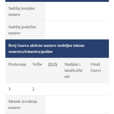
Sadržaj teorijske
nastave
Sadržaj praktične
nastave
Broj časova aktivne nastave nedeljno tokom
semestra/trimestra/godine
Predavanja
Vežbe
DON
Studijski i
Ostali
istraživački
časovi
rad
3
2
Metode izvođenja
nastave