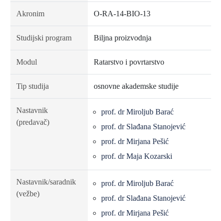
Akronim
O-RA-14-BIO-13
Studijski program
Biljna proizvodnja
Modul
Ratarstvo i povrtarstvo
Tip studija
osnovne akademske studije
Nastavnik
prof. dr Miroljub Barać
(predavač)
prof. dr Slađana Stanojević
prof. dr Mirjana Pešić
prof. dr Maja Kozarski
Nastavnik/saradnik
prof. dr Miroljub Barać
(vežbe)
prof. dr Slađana Stanojević
prof. dr Mirjana Pešić