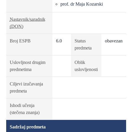
prof. dr Maja Kozarski
Nastavnik/saradnik
(DON)
Broj ESPB
6.0
Status
obavezan
predmeta
Uslovljnost drugim
Oblik
predmetima
uslovljenosti
Ciljevi izučavanja
predmeta
Ishodi učenja
(stečena znanja)
Sadržaj predmeta