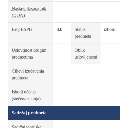
Nastavnik/saradnik
(DON)
Broj ESPB
8.0
Status
izborni
predmeta
Uslovljnost drugim
Oblik
predmetima
uslovljenosti
Ciljevi izučavanja
predmeta
Ishodi učenja
(stečena znanja)
Sadržaj predmeta
Sadržaj teorijske