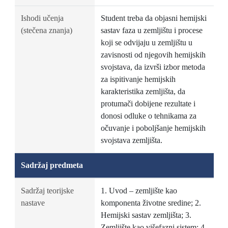
Ishodi učenja
Student treba da objasni hemijski
(stečena znanja)
sastav faza u zemljištu i procese
koji se odvijaju u zemljištu u
zavisnosti od njegovih hemijskih
svojstava, da izvrši izbor metoda
za ispitivanje hemijskih
karakteristika zemljišta, da
protumači dobijene rezultate i
donosi odluke o tehnikama za
očuvanje i poboljšanje hemijskih
svojstava zemljišta.
Sadržaj predmeta
Sadržaj teorijske
1. Uvod – zemljište kao
nastave
komponenta životne sredine; 2.
Hemijski sastav zemljišta; 3.
Zemljište kao višefazni sistem; 4.