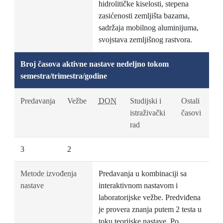
hidrolitičke kiselosti, stepena
zasićenosti zemljišta bazama,
sadržaja mobilnog aluminijuma,
svojstava zemljišnog rastvora.
Broj časova aktivne nastave nedeljno tokom
semestra/trimestra/godine
Predavanja
Vežbe
DON
Studijski i
Ostali
istraživački
časovi
rad
3
2
Metode izvođenja
Predavanja u kombinaciji sa
nastave
interaktivnom nastavom i
laboratorijske vežbe. Predviđena
je provera znanja putem 2 testa u
toku teorijske nastave. Po