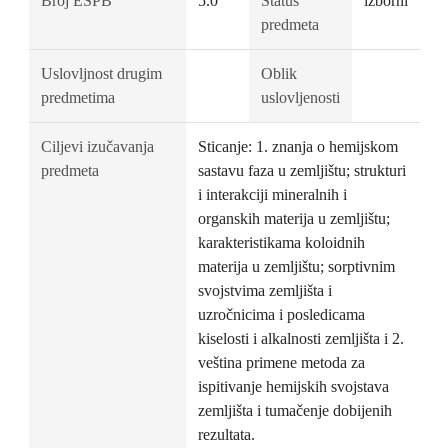
Broj ESPB
5.0
Status
izborni
predmeta
Uslovljnost drugim
Oblik
predmetima
uslovljenosti
Ciljevi izučavanja
Sticanje: 1. znanja o hemijskom
predmeta
sastavu faza u zemljištu; strukturi
i interakciji mineralnih i
organskih materija u zemljištu;
karakteristikama koloidnih
materija u zemljištu; sorptivnim
svojstvima zemljišta i
uzročnicima i posledicama
kiselosti i alkalnosti zemljišta i 2.
veština primene metoda za
ispitivanje hemijskih svojstava
zemljišta i tumačenje dobijenih
rezultata.