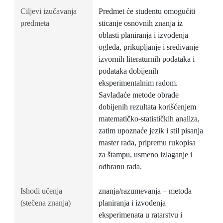
Ciljevi izučavanja
Predmet će studentu omogućiti
predmeta
sticanje osnovnih znanja iz
oblasti planiranja i izvođenja
ogleda, prikupljanje i sređivanje
izvornih literaturnih podataka i
podataka dobijenih
eksperimentalnim radom.
Savladaće metode obrade
dobijenih rezultata korišćenjem
matematičko-statističkih analiza,
zatim upoznaće jezik i stil pisanja
master rada, pripremu rukopisa
za štampu, usmeno izlaganje i
odbranu rada.
Ishodi učenja
znanja/razumevanja – metoda
(stečena znanja)
planiranja i izvođenja
eksperimenata u ratarstvu i