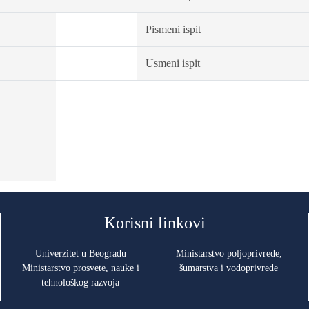
Pismeni ispit
Usmeni ispit
Korisni linkovi
Univerzitet u Beogradu
Ministarstvo poljoprivrede,
Ministarstvo prosvete, nauke i
šumarstva i vodoprivrede
tehnološkog razvoja