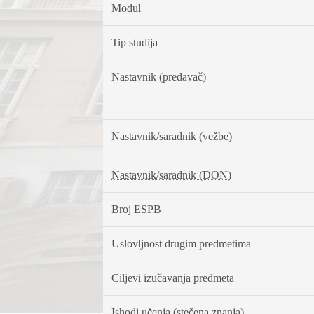
Modul
Tip studija
Nastavnik (predavač)
Nastavnik/saradnik (vežbe)
Nastavnik/saradnik (DON)
Broj ESPB
Uslovljnost drugim predmetima
Ciljevi izučavanja predmeta
Ishodi učenja (stečena znanja)