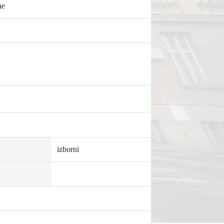
ne
izborni