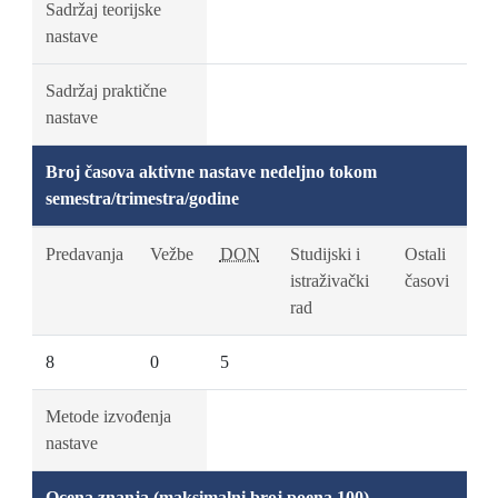
Sadržaj teorijske
nastave
Sadržaj praktične
nastave
Broj časova aktivne nastave nedeljno tokom
semestra/trimestra/godine
Predavanja
Vežbe
DON
Studijski i
Ostali
istraživački
časovi
rad
8
0
5
Metode izvođenja
nastave
Ocena znanja (maksimalni broj poena 100)