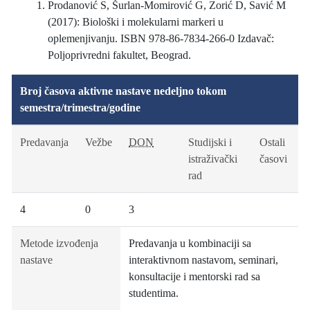
Prodanović S, Šurlan-Momirović G, Zorić D, Savić M
(2017): Biološki i molekularni markeri u
oplemenjivanju. ISBN 978-86-7834-266-0 Izdavač:
Poljoprivredni fakultet, Beograd.
Broj časova aktivne nastave nedeljno tokom
semestra/trimestra/godine
Predavanja
Vežbe
DON
Studijski i
Ostali
istraživački
časovi
rad
4
0
3
Metode izvođenja
Predavanja u kombinaciji sa
nastave
interaktivnom nastavom, seminari,
konsultacije i mentorski rad sa
studentima.