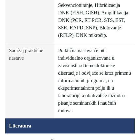
Sekvencioniranje, Hibridizacija
DNK (FISH, GISH), Amplifikacija
DNK (PCR, RT-PCR, STS, EST,
SSR, RAPD, SNP), Blotovanje
(RFLP), DNK mikročip.
Sadržaj praktične
Praktična nastava će biti
nastave
individualno organizovana u
zavisnosti od teme doktorske
disertacije i odvijaće se kroz primenu
informacionih programa, na
eksperimentalnom polju ili u
laboratoriji, a obuhvatiće i izradu i
pisanje seminarskih i naučnih
radova.
Literatura