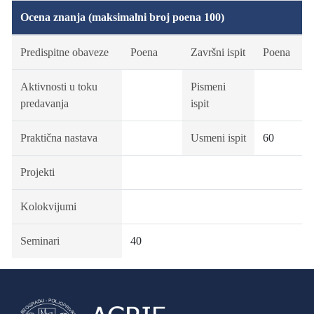
Ocena znanja (maksimalni broj poena 100)
Predispitne obaveze
Poena
Završni ispit
Poena
Aktivnosti u toku
Pismeni
predavanja
ispit
Praktična nastava
Usmeni ispit
60
Projekti
Kolokvijumi
Seminari
40