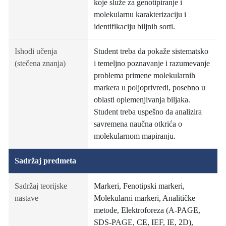
koje služe za genotipiranje i
molekularnu karakterizaciju i
identifikaciju biljnih sorti.
Ishodi učenja
Student treba da pokaže sistematsko
(stečena znanja)
i temeljno poznavanje i razumevanje
problema primene molekularnih
markera u poljoprivredi, posebno u
oblasti oplemenjivanja biljaka.
Student treba uspešno da analizira
savremena naučna otkrića o
molekularnom mapiranju.
Sadržaj predmeta
Sadržaj teorijske
Markeri, Fenotipski markeri,
nastave
Molekularni markeri, Analitičke
metode, Elektroforeza (A-PAGE,
SDS-PAGE, CE, IEF, IE, 2D),