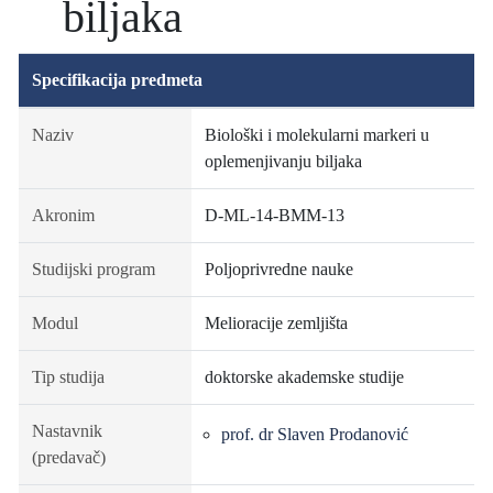
biljaka
Specifikacija predmeta
Naziv
Biološki i molekularni markeri u
oplemenjivanju biljaka
Akronim
D-ML-14-BMM-13
Studijski program
Poljoprivredne nauke
Modul
Melioracije zemljišta
Tip studija
doktorske akademske studije
Nastavnik
prof. dr Slaven Prodanović
(predavač)