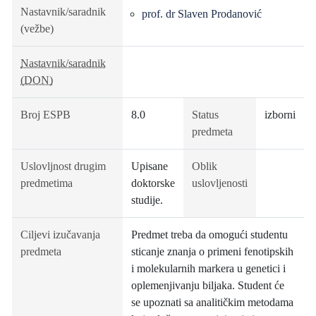
Nastavnik/saradnik
prof. dr Slaven Prodanović
(vežbe)
Nastavnik/saradnik
(DON)
Broj ESPB
8.0
Status
izborni
predmeta
Uslovljnost drugim
Upisane
Oblik
predmetima
doktorske
uslovljenosti
studije.
Ciljevi izučavanja
Predmet treba da omogući studentu
predmeta
sticanje znanja o primeni fenotipskih
i molekularnih markera u genetici i
oplemenjivanju biljaka. Student će
se upoznati sa analitičkim metodama