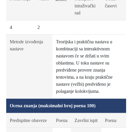
istraživački
časovi
rad
4
2
Metode izvođenja
Teorijska i praktična nastava u
nastave
kombinaciji sa interaktivnom
nastavom će se držati u svim
oblastima. U toku nastave su
predviđene provere znanja
testovima, a na kraju praktične
nastave (vežbi) predviđeno je
polaganje kolokvijuma.
Ocena znanja (maksimalni broj poena 100)
Predispitne obaveze
Poena
Završni ispit
Poena