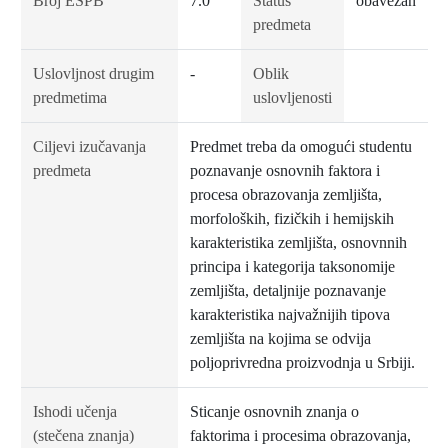
Broj ESPB
7.0
Status
obavezan
predmeta
Uslovljnost drugim
-
Oblik
predmetima
uslovljenosti
Ciljevi izučavanja
Predmet treba da omogući studentu
predmeta
poznavanje osnovnih faktora i
procesa obrazovanja zemljišta,
morfoloških, fizičkih i hemijskih
karakteristika zemljišta, osnovnnih
principa i kategorija taksonomije
zemljišta, detaljnije poznavanje
karakteristika najvažnijih tipova
zemljišta na kojima se odvija
poljoprivredna proizvodnja u Srbiji.
Ishodi učenja
Sticanje osnovnih znanja o
(stečena znanja)
faktorima i procesima obrazovanja,