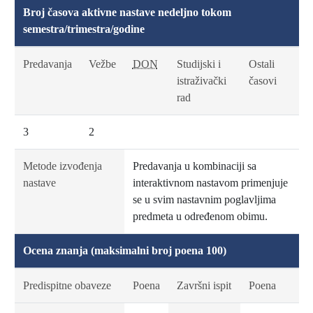
Broj časova aktivne nastave nedeljno tokom
semestra/trimestra/godine
Predavanja
Vežbe
DON
Studijski i
Ostali
istraživački
časovi
rad
3
2
Metode izvođenja
Predavanja u kombinaciji sa
nastave
interaktivnom nastavom primenjuje
se u svim nastavnim poglavljima
predmeta u određenom obimu.
Ocena znanja (maksimalni broj poena 100)
Predispitne obaveze
Poena
Završni ispit
Poena