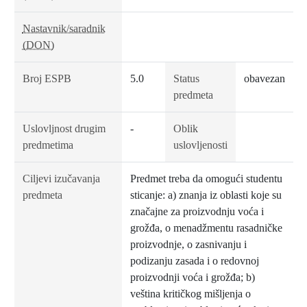
Nastavnik/saradnik
(DON)
Broj ESPB
5.0
Status
obavezan
predmeta
Uslovljnost drugim
-
Oblik
predmetima
uslovljenosti
Ciljevi izučavanja
Predmet treba da omogući studentu
predmeta
sticanje: a) znanja iz oblasti koje su
značajne za proizvodnju voća i
grožđa, o menadžmentu rasadničke
proizvodnje, o zasnivanju i
podizanju zasada i o redovnoj
proizvodnji voća i grožđa; b)
veština kritičkog mišljenja o