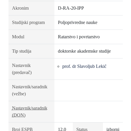
Akronim
D-RA-20-IPP
Studijski program
Poljoprivredne nauke
Modul
Ratarstvo i povrtarstvo
Tip studija
doktorske akademske studije
Nastavnik
prof. dr Slavoljub Lekić
(predavač)
Nastavnik/saradnik
(vežbe)
Nastavnik/saradnik
(DON)
Broj ESPB
12.0
Status
izborni