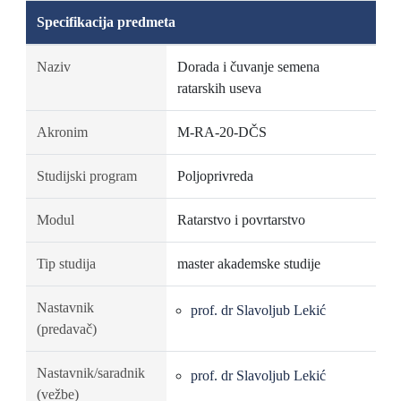
Specifikacija predmeta
Naziv
Dorada i čuvanje semena
ratarskih useva
Akronim
M-RA-20-DČS
Studijski program
Poljoprivreda
Modul
Ratarstvo i povrtarstvo
Tip studija
master akademske studije
Nastavnik
prof. dr Slavoljub Lekić
(predavač)
Nastavnik/saradnik
prof. dr Slavoljub Lekić
(vežbe)