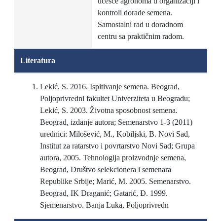
učešće agronoma u organizaciji i
kontroli dorade semena.
Samostalni rad u doradnom
centru sa praktičnim radom.
Literatura
Lekić, S. 2016. Ispitivanje semena. Beograd,
Poljoprivredni fakultet Univerziteta u Beogradu;
Lekić, S. 2003. Životna sposobnost semena.
Beograd, izdanje autora; Semenarstvo 1-3 (2011)
urednici: Milošević, M., Kobiljski, B. Novi Sad,
Institut za ratarstvo i povrtarstvo Novi Sad; Grupa
autora, 2005. Tehnologija proizvodnje semena,
Beograd, Društvo selekcionera i semenara
Republike Srbije; Marić, M. 2005. Semenarstvo.
Beograd, IK Draganić; Gatarić, Đ. 1999.
Sjemenarstvo. Banja Luka, Poljoprivredn