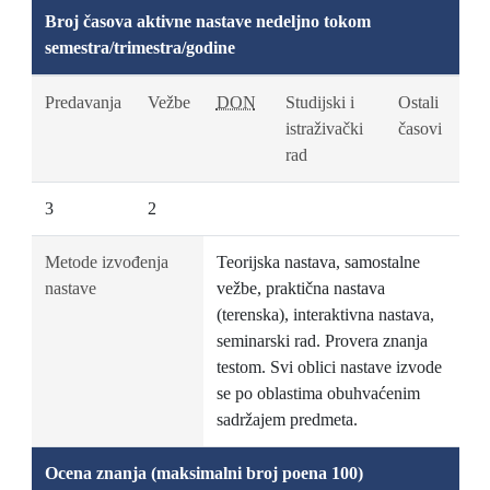
Broj časova aktivne nastave nedeljno tokom
semestra/trimestra/godine
Predavanja
Vežbe
DON
Studijski i
Ostali
istraživački
časovi
rad
3
2
Metode izvođenja
Teorijska nastava, samostalne
nastave
vežbe, praktična nastava
(terenska), interaktivna nastava,
seminarski rad. Provera znanja
testom. Svi oblici nastave izvode
se po oblastima obuhvaćenim
sadržajem predmeta.
Ocena znanja (maksimalni broj poena 100)