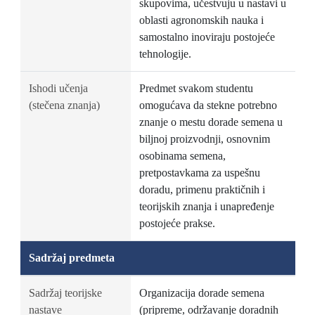
skupovima, učestvuju u nastavi u
oblasti agronomskih nauka i
samostalno inoviraju postojeće
tehnologije.
Ishodi učenja
Predmet svakom studentu
(stečena znanja)
omogućava da stekne potrebno
znanje o mestu dorade semena u
biljnoj proizvodnji, osnovnim
osobinama semena,
pretpostavkama za uspešnu
doradu, primenu praktičnih i
teorijskih znanja i unapređenje
postojeće prakse.
Sadržaj predmeta
Sadržaj teorijske
Organizacija dorade semena
nastave
(pripreme, održavanje doradnih