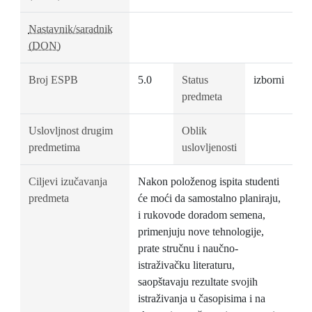
Nastavnik/saradnik
(DON)
Broj ESPB
5.0
Status
izborni
predmeta
Uslovljnost drugim
Oblik
predmetima
uslovljenosti
Ciljevi izučavanja
Nakon položenog ispita studenti
predmeta
će moći da samostalno planiraju,
i rukovode doradom semena,
primenjuju nove tehnologije,
prate stručnu i naučno-
istraživačku literaturu,
saopštavaju rezultate svojih
istraživanja u časopisima i na