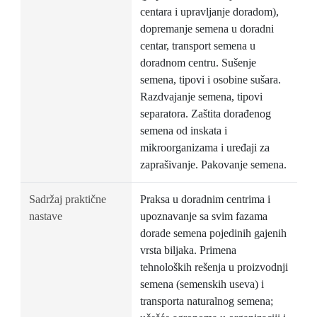
centara i upravljanje doradom),
dopremanje semena u doradni
centar, transport semena u
doradnom centru. Sušenje
semena, tipovi i osobine sušara.
Razdvajanje semena, tipovi
separatora. Zaštita dorađenog
semena od inskata i
mikroorganizama i uređaji za
zaprašivanje. Pakovanje semena.
Sadržaj praktične
Praksa u doradnim centrima i
nastave
upoznavanje sa svim fazama
dorade semena pojedinih gajenih
vrsta biljaka. Primena
tehnoloških rešenja u proizvodnji
semena (semenskih useva) i
transporta naturalnog semena;