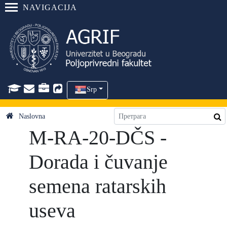
NAVIGACIJA
Srp
Naslovna
M-RA-20-DČS -
Dorada i čuvanje
semena ratarskih
useva