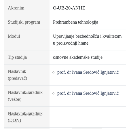
Akronim
O-UB-20-ANHE
Studijski program
Prehrambena tehnologija
Modul
Upravljanje bezbednošću i kvalitetom
u proizvodnji hrane
Tip studija
osnovne akademske studije
Nastavnik
prof. dr Ivana Sredović Ignjatović
(predavač)
Nastavnik/saradnik
prof. dr Ivana Sredović Ignjatović
(vežbe)
Nastavnik/saradnik
(DON)