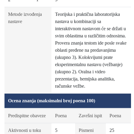
Metode izvođenja
Teorijska i praktična laboratorijska
nastave
nastava u kombinaciji sa
interaktivnom nastavom će se držati u
svim oblastima u različitim odnosima.
Provera znanja testom ide posle svake
oblasti pređene na predavanjima
(ukupno 3). Kolokvijumi prate
eksperimentalnu nastavu (vežbanje)
(ukupno 2). Oralna i video
prezentacija, hemijska analitika,
računske vežbe.
Ocena znanja (maksimalni broj poena 100)
Predispitne obaveze
Poena
Završni ispit
Poena
Aktivnosti u toku
5
Pismeni
25