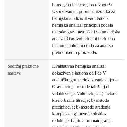
homogena i heterogena ravnoteža.
Uzorkovanje i priprema uzoraka za
hemijsku analizu. Kvantitativna
hemijska analiza: principi i podela
metoda: gravimetrijska i volumetrijska
analiza. Osnovni principi i primena
instrumentalnih metoda za analizu
prehrambenih proizvoda.
Sadržaj praktične
Kvalitativna hemijska analiza:
nastave
dokazivanje katjona od I do V
analitičke grupe; dokazivanje anjona.
Gravimetrija: metode taloženja i
volatilizacije. Volumetrija: a) metode
kiselo-bazne titracije; b) metode
precipitacije; b) metode građenja
kompleksa; g) metode oksido-
redukcije. Papirna hromatografija.