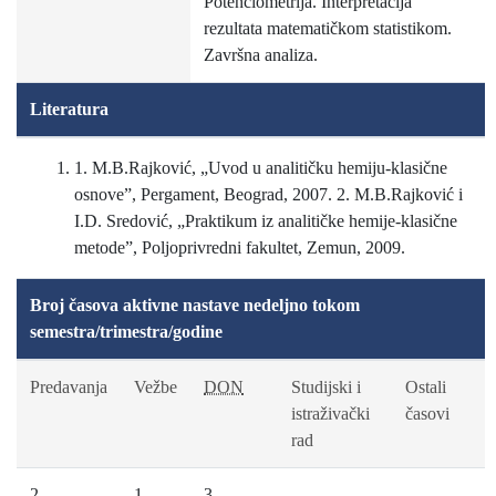
Potenciometrija. Interpretacija
rezultata matematičkom statistikom.
Završna analiza.
Literatura
1. M.B.Rajković, „Uvod u analitičku hemiju-klasične
osnove”, Pergament, Beograd, 2007. 2. M.B.Rajković i
I.D. Sredović, „Praktikum iz analitičke hemije-klasične
metode”, Poljoprivredni fakultet, Zemun, 2009.
Broj časova aktivne nastave nedeljno tokom
semestra/trimestra/godine
Predavanja
Vežbe
DON
Studijski i
Ostali
istraživački
časovi
rad
2
1
3