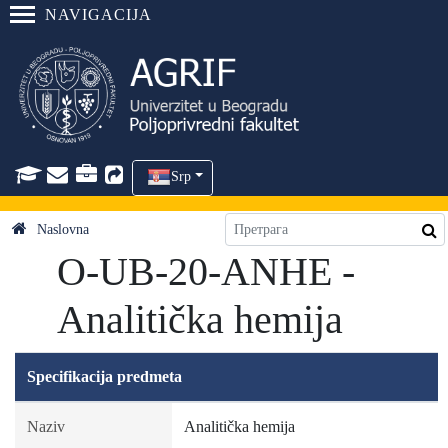
NAVIGACIJA
Srp
Naslovna
O-UB-20-ANHE -
Analitička hemija
Specifikacija predmeta
Naziv
Analitička hemija