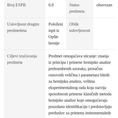
Broj ESPB
6.0
Status
obavezan
predmeta
Uslovljnost drugim
Položeni
Oblik
predmetima
ispit iz
uslovljenosti
Opšte
hemije
Ciljevi izučavanja
Predmet omogućava sticanje: znanja
predmeta
iz principa i primene hemijske analize
prehrambenih uzoraka, proračun
osnovnih veličina i parametara bitnih
za hemijsku analizu, veština
eksperimentalnog rada koja razvija
sposobnosti primene klasičnih metoda
hemijske analize koje omogućavaju
pouzdanu identifikaciju i predstavljaju
preduslov za primenu instrumentalnih