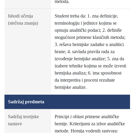
metoda.
Ishodi učenja
Student treba da: 1. zna definicije,
(stečena znanja)
terminologiju i jedinice kojima se
opisuju analitički podaci; 2. definiše
mogućnost primene klasičnih metoda;
3. rešava hemijske zadatke u analitici
hrane; 4. savlada pravila rada za
izvođenje hemijske analize; 5. zna da
izabere tehnike kojima se može izvesti
hemijska analiza; 6. ima sposobnost
da interpretira i proceni rezultate
hemijske analize.
Sadržaj predmeta
Sadržaj teorijske
Principi i oblast primene analitičke
nastave
hemije. Kriterijumi za izbor analitičke
metode. Hemija vodenih rastvora: