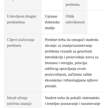
predmeta
Uslovljnost drugim
Upisane
Oblik
predmetima
doktorske
uslovljenosti
studije
Ciljevi izučavanja
Predmet treba da omogući studentu
predmeta
sticanje: a) znanja/razumevanja
problema vezanih za genofond,
introdukciju i proizvodnju useva za
biomasu i energiju, principa
održivog upravljanja ovom
proizvodnjom, načinima zaštite
ekosistema i tehnologijama njihove
prerade.
Ishodi učenja
Student treba da pokaže sistematsko
(stečena znanja)
i temeljno poznavanje i razumevanje