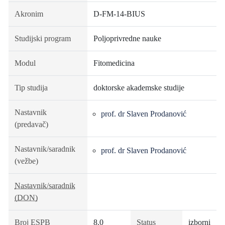
Akronim
D-FM-14-BIUS
Studijski program
Poljoprivredne nauke
Modul
Fitomedicina
Tip studija
doktorske akademske studije
Nastavnik
prof. dr Slaven Prodanović
(predavač)
Nastavnik/saradnik
prof. dr Slaven Prodanović
(vežbe)
Nastavnik/saradnik
(DON)
Broj ESPB
8.0
Status
izborni