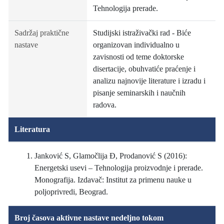
Tehnologija prerade.
Sadržaj praktične
Studijski istraživački rad - Biće
nastave
organizovan individualno u
zavisnosti od teme doktorske
disertacije, obuhvatiće praćenje i
analizu najnovije literature i izradu i
pisanje seminarskih i naučnih
radova.
Literatura
Janković S, Glamočlija Đ, Prodanović S (2016):
Energetski usevi – Tehnologija proizvodnje i prerade.
Monografija. Izdavač: Institut za primenu nauke u
poljoprivredi, Beograd.
Broj časova aktivne nastave nedeljno tokom