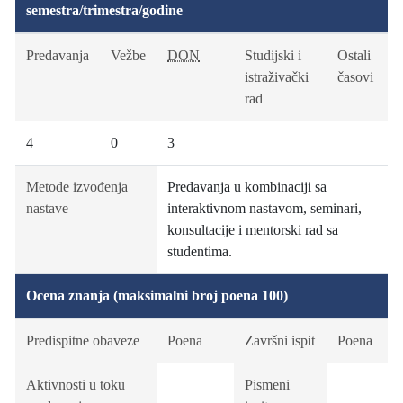
semestra/trimestra/godine
Predavanja
Vežbe
DON
Studijski i
Ostali
istraživački
časovi
rad
4
0
3
Metode izvođenja
Predavanja u kombinaciji sa
nastave
interaktivnom nastavom, seminari,
konsultacije i mentorski rad sa
studentima.
Ocena znanja (maksimalni broj poena 100)
Predispitne obaveze
Poena
Završni ispit
Poena
Aktivnosti u toku
Pismeni