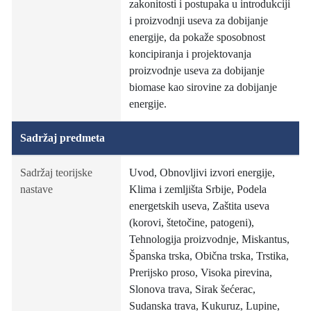
zakonitosti i postupaka u introdukciji
i proizvodnji useva za dobijanje
energije, da pokaže sposobnost
koncipiranja i projektovanja
proizvodnje useva za dobijanje
biomase kao sirovine za dobijanje
energije.
Sadržaj predmeta
Sadržaj teorijske
Uvod, Obnovljivi izvori energije,
nastave
Klima i zemljišta Srbije, Podela
energetskih useva, Zaštita useva
(korovi, štetočine, patogeni),
Tehnologija proizvodnje, Miskantus,
Španska trska, Obična trska, Trstika,
Prerijsko proso, Visoka pirevina,
Slonova trava, Sirak šećerac,
Sudanska trava, Kukuruz, Lupine,